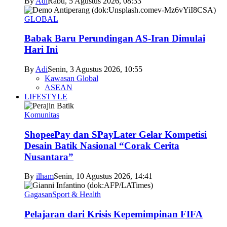
By
Adi
Rabu, 5 Agustus 2026, 08:33
GLOBAL
Babak Baru Perundingan AS-Iran Dimulai
Hari Ini
By
Adi
Senin, 3 Agustus 2026, 10:55
Kawasan Global
ASEAN
LIFESTYLE
Komunitas
ShopeePay dan SPayLater Gelar Kompetisi
Desain Batik Nasional “Corak Cerita
Nusantara”
By
ilham
Senin, 10 Agustus 2026, 14:41
Gagasan
Sport & Health
Pelajaran dari Krisis Kepemimpinan FIFA