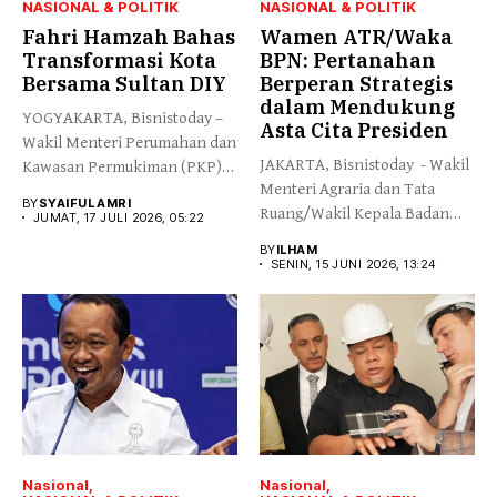
NASIONAL & POLITIK
NASIONAL & POLITIK
Fahri Hamzah Bahas
Wamen ATR/Waka
Transformasi Kota
BPN: Pertanahan
Bersama Sultan DIY
Berperan Strategis
dalam Mendukung
YOGYAKARTA, Bisnistoday –
Asta Cita Presiden
Wakil Menteri Perumahan dan
JAKARTA, Bisnistoday - Wakil
Kawasan Permukiman (PKP)
Menteri Agraria dan Tata
Fahri Hamzah...
BY
SYAIFUL AMRI
Ruang/Wakil Kepala Badan
JUMAT, 17 JULI 2026, 05:22
Pertanahan...
BY
ILHAM
SENIN, 15 JUNI 2026, 13:24
Nasional
Nasional