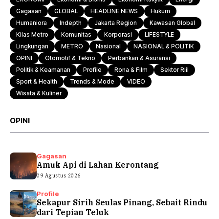
Gagasan
GLOBAL
HEADLINE NEWS
Hukum
Humaniora
Indepth
Jakarta Region
Kawasan Global
Kilas Metro
Komunitas
Korporasi
LIFESTYLE
Lingkungan
METRO
Nasional
NASIONAL & POLITIK
OPINI
Otomotif & Tekno
Perbankan & Asuransi
Politik & Keamanan
Profile
Rona & Film
Sektor Riil
Sport & Health
Trends & Mode
VIDEO
Wisata & Kuliner
OPINI
Gagasan
Amuk Api di Lahan Kerontang
09 Agustus 2026
Profile
Sekapur Sirih Seulas Pinang, Sebait Rindu
dari Tepian Teluk