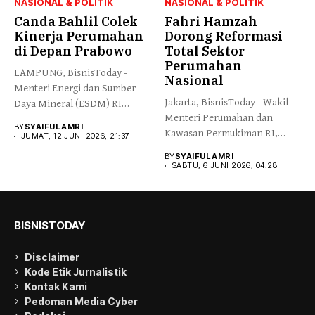
NASIONAL & POLITIK
NASIONAL & POLITIK
Canda Bahlil Colek
Fahri Hamzah
Kinerja Perumahan
Dorong Reformasi
di Depan Prabowo
Total Sektor
Perumahan
LAMPUNG, BisnisToday -
Nasional
Menteri Energi dan Sumber
Jakarta, BisnisToday - Wakil
Daya Mineral (ESDM) RI
Menteri Perumahan dan
Bahlil...
BY
SYAIFUL AMRI
Kawasan Permukiman RI,
JUMAT, 12 JUNI 2026, 21:37
Fahri Hamzah,...
BY
SYAIFUL AMRI
SABTU, 6 JUNI 2026, 04:28
BISNISTODAY
Disclaimer
Kode Etik Jurnalistik
Kontak Kami
Pedoman Media Cyber