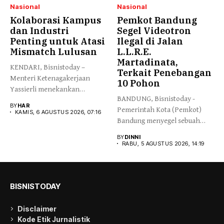
Nasional
Nasional
Kolaborasi Kampus
Pemkot Bandung
dan Industri
Segel Videotron
Penting untuk Atasi
Ilegal di Jalan
Mismatch Lulusan
L.L.R.E.
Martadinata,
KENDARI, Bisnistoday –
Terkait Penebangan
Menteri Ketenagakerjaan
10 Pohon
Yassierli menekankan
BANDUNG, Bisnistoday -
pentingnya kolaborasi yang
BY
HAR
Pemerintah Kota (Pemkot)
lebih erat...
KAMIS, 6 AGUSTUS 2026, 07:16
Bandung menyegel sebuah
videotron yang terpasang...
BY
DINNI
RABU, 5 AGUSTUS 2026, 14:19
BISNISTODAY
Disclaimer
Kode Etik Jurnalistik