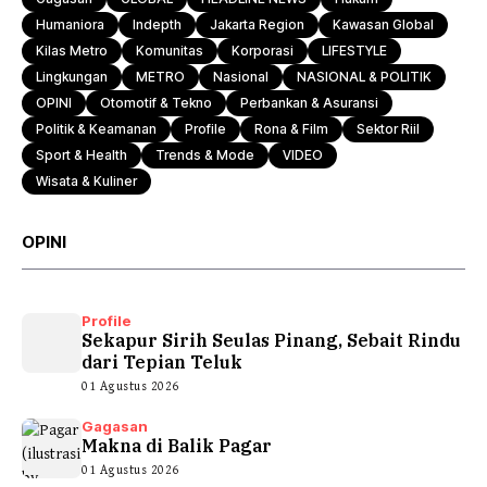
Humaniora
Indepth
Jakarta Region
Kawasan Global
Kilas Metro
Komunitas
Korporasi
LIFESTYLE
Lingkungan
METRO
Nasional
NASIONAL & POLITIK
OPINI
Otomotif & Tekno
Perbankan & Asuransi
Politik & Keamanan
Profile
Rona & Film
Sektor Riil
Sport & Health
Trends & Mode
VIDEO
Wisata & Kuliner
OPINI
Profile
Sekapur Sirih Seulas Pinang, Sebait Rindu
dari Tepian Teluk
01 Agustus 2026
Gagasan
Makna di Balik Pagar
01 Agustus 2026