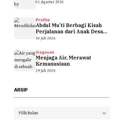
01 Agustus 2026
Profile
Abdul Mu’ti Berbagi Kisah
Perjalanan dari Anak Desa
hingga...
30 Juli 2026
Gagasan
Menjaga Air, Merawat
Kemanusiaan
29 Juli 2026
ARSIP
Arsip