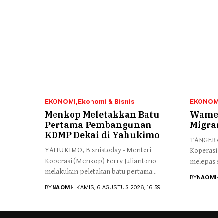
EKONOMI
Ekonomi & Bisnis
EKONOM
Menkop Meletakkan Batu
Wamen
Pertama Pembangunan
Migra
KDMP Dekai di Yahukimo
TANGERAN
YAHUKIMO, Bisnistoday - Menteri
Koperasi
Koperasi (Menkop) Ferry Juliantono
melepas s
melakukan peletakan batu pertama...
BY
NAOMI
BY
NAOMI
KAMIS, 6 AGUSTUS 2026, 16:59