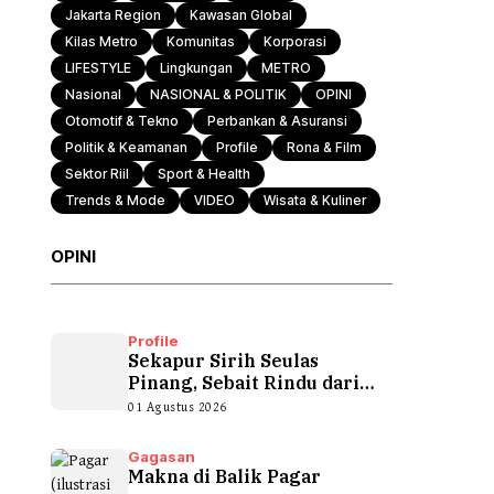
Jakarta Region
Kawasan Global
Kilas Metro
Komunitas
Korporasi
LIFESTYLE
Lingkungan
METRO
Nasional
NASIONAL & POLITIK
OPINI
Otomotif & Tekno
Perbankan & Asuransi
Politik & Keamanan
Profile
Rona & Film
Sektor Riil
Sport & Health
Trends & Mode
VIDEO
Wisata & Kuliner
OPINI
Profile
Sekapur Sirih Seulas
Pinang, Sebait Rindu dari
Tepian Teluk
01 Agustus 2026
Gagasan
Makna di Balik Pagar