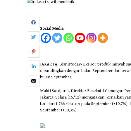
Otomotif & Tekno
Social Media
JAKARTA, Bisnistoday- Ekspor produk minyak sawi
dibandingkan dengan bulan September dan secara 
bulan September.
Mukti Sardjono, Direktur Eksekutif Gabungan Pen
Jakarta, Selasa (15/12) mengatakan, kenaikan yan
ton dari 1.766 ribu ton pada September (+10,7%) d
September (+30,3%).