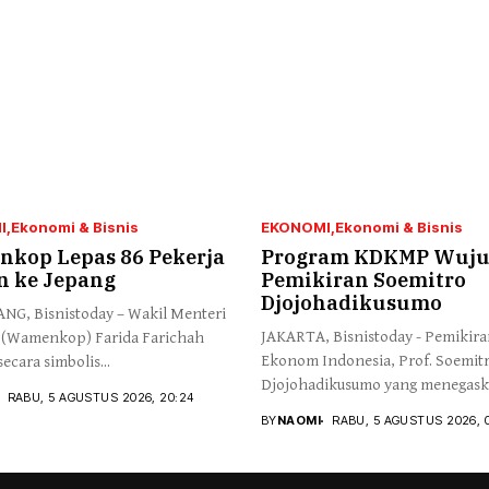
I
Ekonomi & Bisnis
EKONOMI
Ekonomi & Bisnis
kop Lepas 86 Pekerja
Program KDKMP Wuj
n ke Jepang
Pemikiran Soemitro
Djojohadikusumo
G, Bisnistoday – Wakil Menteri
JAKARTA, Bisnistoday - Pemikir
 (Wamenkop) Farida Farichah
Ekonom Indonesia, Prof. Soemit
ecara simbolis...
Djojohadikusumo yang menegas
RABU, 5 AGUSTUS 2026, 20:24
kemerdekaan...
BY
NAOMI
RABU, 5 AGUSTUS 2026, 