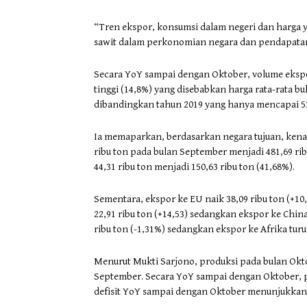
“Tren ekspor, konsumsi dalam negeri dan harga 
sawit dalam perkonomian negara dan pendapatan
Secara YoY sampai dengan Oktober, volume ekspor 
tinggi (14,8%) yang disebabkan harga rata-rata
dibandingkan tahun 2019 yang hanya mencapai 53
Ia memaparkan, berdasarkan negara tujuan, kenaik
ribu ton pada bulan September menjadi 481,69 ri
44,31 ribu ton menjadi 150,63 ribu ton (41,68%).
Sementara, ekspor ke EU naik 38,09 ribu ton (+10,
22,91 ribu ton (+14,53) sedangkan ekspor ke Chin
ribu ton (-1,31%) sedangkan ekspor ke Afrika turu
Menurut Mukti Sarjono, produksi pada bulan Oktob
September. Secara YoY sampai dengan Oktober, pr
defisit YoY sampai dengan Oktober menunjukkan 