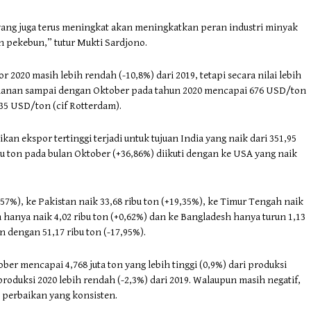
yang juga terus meningkat akan meningkatkan peran industri minyak
 pekebun,” tutur Mukti Sardjono.
2020 masih lebih rendah (-10,8%) dari 2019, tetapi secara nilai lebih
 bulanan sampai dengan Oktober pada tahun 2020 mencapai 676 USD/ton
5 USD/ton (cif Rotterdam).
an ekspor tertinggi terjadi untuk tujuan India yang naik dari 351,95
bu ton pada bulan Oktober (+36,86%) diikuti dengan ke USA yang naik
57%), ke Pakistan naik 33,68 ribu ton (+19,35%), ke Timur Tengah naik
a hanya naik 4,02 ribu ton (+0,62%) dan ke Bangladesh hanya turun 1,13
n dengan 51,17 ribu ton (-17,95%).
er mencapai 4,768 juta ton yang lebih tinggi (0,9%) dari produksi
oduksi 2020 lebih rendah (-2,3%) dari 2019. Walaupun masih negatif,
perbaikan yang konsisten.