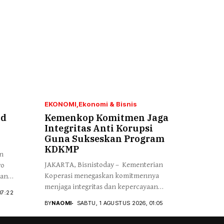
EKONOMI
Ekonomi & Bisnis
ud
Kemenkop Komitmen Jaga
Integritas Anti Korupsi
Guna Sukseskan Program
KDKMP
an
JAKARTA, Bisnistoday – Kementerian
ro
Koperasi menegaskan komitmennya
kan
menjaga integritas dan kepercayaan
07:22
publik...
BY
NAOMI
SABTU, 1 AGUSTUS 2026, 01:05