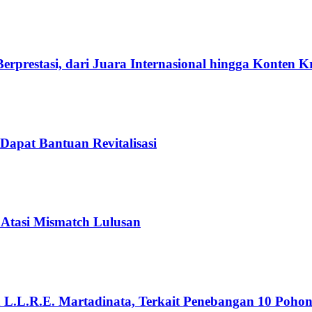
rprestasi, dari Juara Internasional hingga Konten K
Dapat Bantuan Revitalisasi
 Atasi Mismatch Lulusan
n L.L.R.E. Martadinata, Terkait Penebangan 10 Poho