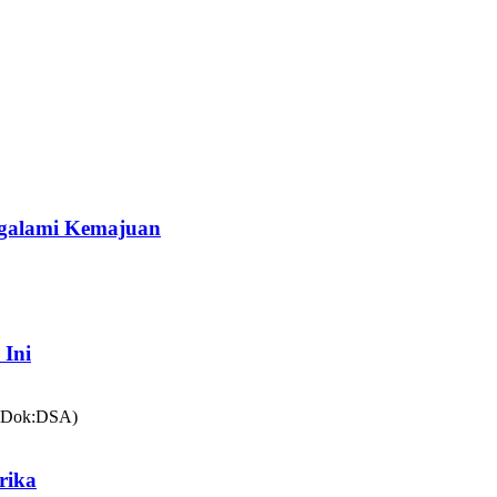
galami Kemajuan
 Ini
rika