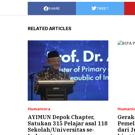
SHARE
TWEET
RELATED ARTICLES
Humaniora
Humanio
AYIMUN Depok Chapter,
Gerak
Satukan 315 Pelajar asal 118
Pemela
Sekolah/Universitas se-
dari J