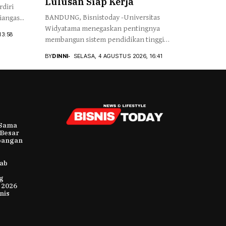
Lulusan Siap Kerja
diri
BANDUNG, Bisnistoday -Universitas
angas...
Widyatama menegaskan pentingnya
13:58
membangun sistem pendidikan tinggi
yang mampu...
BY
DINNI
SELASA, 4 AGUSTUS 2026, 16:41
 Sama
 Besar
bangan
rab
g
 2026
nis