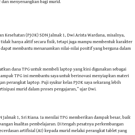
if dan menyenangkan bagi murid.
an Kesehatan (PJOK) SDN Jalmak 1, Dwi Arista Wardana, misalnya,
idak hanya aktif secara fisik, tetapi juga mampu membentuk karakter
f dapat membantu menanamkan nilai-nilai positif yang berguna dalam
tkan dana TPG untuk membeli laptop yang kini digunakan sebagai
“Dampak TPG ini membantu saya untuk berinovasi menyiapkan materi
gan perangkat laptop. Puji syukur kelas PJOK saya sekarang lebih
isipasi murid dalam proses pengajaran,” ujar Dwi.
N Jalmak 1, Sri Riana. Ia menilai TPG memberikan dampak besar, baik
bangan kualitas pembelajaran. Di tengah pesatnya perkembangan
erdasan artifisial (AI) kepada murid melalui perangkat tablet yang