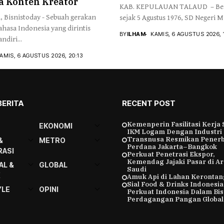
a Konten Kreator
KAB. KEPULAUAN TALAUD – Ber
 Bisnistoday - Sebuah gerakan
sejak 5 Agustus 1976, SD Negeri Mi
ahasa Indonesia yang dirintis
BY
ILHAM
KAMIS, 6 AGUSTUS 2026, 
ndiri...
AMIS, 6 AGUSTUS 2026, 20:13
BERITA
RECENT POST
Kemenperin Fasilitasi Kerja
EKONOMI
IKM Logam Dengan Industri
Transnusa Resmikan Pener
&
METRO
Perdana Jakarta–Bangkok
ASI
Perkuat Penetrasi Ekspor,
Kemendag Jajaki Pasar di A
AL &
GLOBAL
Saudi
K
Amuk Api di Lahan Kerontan
Sial Food & Drinks Indonesia
YLE
OPINI
Perkuat Indonesia Dalam Bis
Perdagangan Pangan Global