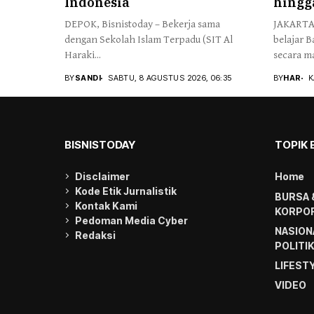
Indonesia
hingg
DEPOK, Bisnistoday – Bekerja sama
JAKARTA,
dengan Sekolah Islam Terpadu (SIT Al
belajar B
Haraki...
secara ma
BY
SANDI
SABTU, 8 AGUSTUS 2026, 06:35
BY
HAR
K
BISNISTODAY
TOPIK 
Disclaimer
Home
Kode Etik Jurnalistik
BURSA 
Kontak Kami
KORPOR
Pedoman Media Cyber
NASION
Redaksi
POLITI
LIFEST
VIDEO