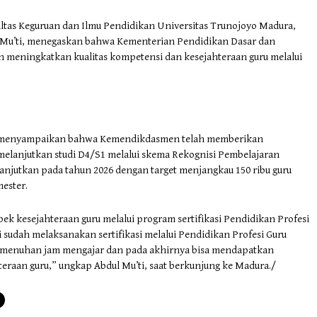
ultas Keguruan dan Ilmu Pendidikan Universitas Trunojoyo Madura,
 Mu’ti, menegaskan bahwa Kementerian Pendidikan Dasar dan
eningkatkan kualitas kompetensi dan kesejahteraan guru melalui
i menyampaikan bahwa Kemendikdasmen telah memberikan
 melanjutkan studi D4/S1 melalui skema Rekognisi Pembelajaran
anjutkan pada tahun 2026 dengan target menjangkau 150 ribu guru
mester.
pek kesejahteraan guru melalui program sertifikasi Pendidikan Profesi
 sudah melaksanakan sertifikasi melalui Pendidikan Profesi Guru
a pemenuhan jam mengajar dan pada akhirnya bisa mendapatkan
teraan guru,” ungkap Abdul Mu’ti, saat berkunjung ke Madura./