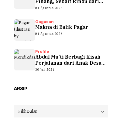
Pinang, Sebait Rindu dari
Tepian Teluk
01 Agustus 2026
Gagasan
Makna di Balik Pagar
01 Agustus 2026
Profile
Abdul Mu’ti Berbagi Kisah
Perjalanan dari Anak Desa
hingga...
30 Juli 2026
ARSIP
Arsip