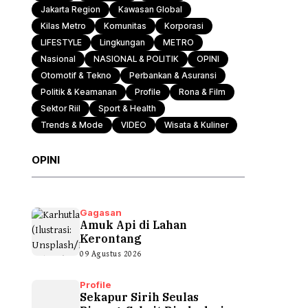
Jakarta Region
Kawasan Global
Kilas Metro
Komunitas
Korporasi
LIFESTYLE
Lingkungan
METRO
Nasional
NASIONAL & POLITIK
OPINI
Otomotif & Tekno
Perbankan & Asuransi
Politik & Keamanan
Profile
Rona & Film
Sektor Riil
Sport & Health
Trends & Mode
VIDEO
Wisata & Kuliner
OPINI
Gagasan
Amuk Api di Lahan
Kerontang
09 Agustus 2026
Profile
Sekapur Sirih Seulas