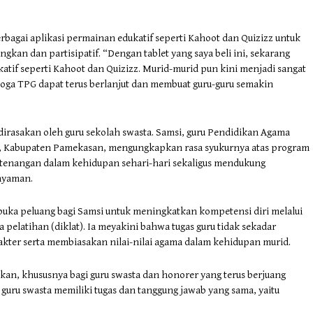
bagai aplikasi permainan edukatif seperti Kahoot dan Quizizz untuk
kan dan partisipatif. “Dengan tablet yang saya beli ini, sekarang
tif seperti Kahoot dan Quizizz. Murid-murid pun kini menjadi sangat
Semoga TPG dapat terus berlanjut dan membuat guru-guru semakin
 dirasakan oleh guru sekolah swasta. Samsi, guru Pendidikan Agama
ah, Kabupaten Pamekasan, mengungkapkan rasa syukurnya atas program
etenangan dalam kehidupan sehari-hari sekaligus mendukung
 nyaman.
uka peluang bagi Samsi untuk meningkatkan kompetensi diri melalui
 pelatihan (diklat). Ia meyakini bahwa tugas guru tidak sekadar
kter serta membiasakan nilai-nilai agama dalam kehidupan murid.
tkan, khususnya bagi guru swasta dan honorer yang terus berjuang
guru swasta memiliki tugas dan tanggung jawab yang sama, yaitu