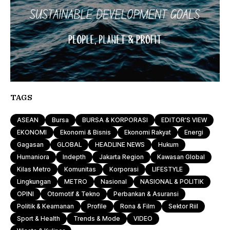
TAGS
ASEAN
Bursa
BURSA & KORPORASI
EDITOR'S VIEW
EKONOMI
Ekonomi & Bisnis
Ekonomi Rakyat
Energi
Gagasan
GLOBAL
HEADLINE NEWS
Hukum
Humaniora
Indepth
Jakarta Region
Kawasan Global
Kilas Metro
Komunitas
Korporasi
LIFESTYLE
Lingkungan
METRO
Nasional
NASIONAL & POLITIK
OPINI
Otomotif & Tekno
Perbankan & Asuransi
Politik & Keamanan
Profile
Rona & Film
Sektor Riil
Sport & Health
Trends & Mode
VIDEO