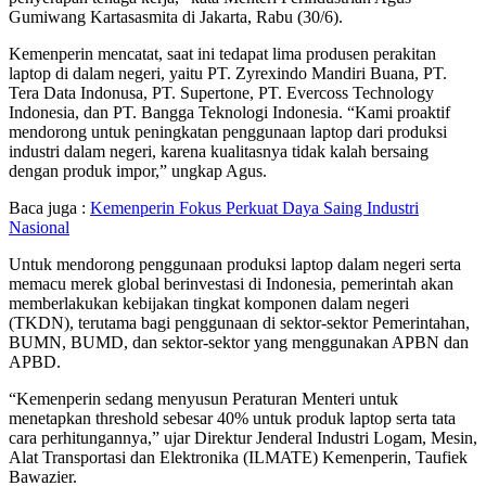
Gumiwang Kartasasmita di Jakarta, Rabu (30/6).
Kemenperin mencatat, saat ini tedapat lima produsen perakitan
laptop di dalam negeri, yaitu PT. Zyrexindo Mandiri Buana, PT.
Tera Data Indonusa, PT. Supertone, PT. Evercoss Technology
Indonesia, dan PT. Bangga Teknologi Indonesia. “Kami proaktif
mendorong untuk peningkatan penggunaan laptop dari produksi
industri dalam negeri, karena kualitasnya tidak kalah bersaing
dengan produk impor,” ungkap Agus.
Baca juga :
Kemenperin Fokus Perkuat Daya Saing Industri
Nasional
Untuk mendorong penggunaan produksi laptop dalam negeri serta
memacu merek global berinvestasi di Indonesia, pemerintah akan
memberlakukan kebijakan tingkat komponen dalam negeri
(TKDN), terutama bagi penggunaan di sektor-sektor Pemerintahan,
BUMN, BUMD, dan sektor-sektor yang menggunakan APBN dan
APBD.
“Kemenperin sedang menyusun Peraturan Menteri untuk
menetapkan threshold sebesar 40% untuk produk laptop serta tata
cara perhitungannya,” ujar Direktur Jenderal Industri Logam, Mesin,
Alat Transportasi dan Elektronika (ILMATE) Kemenperin, Taufiek
Bawazier.