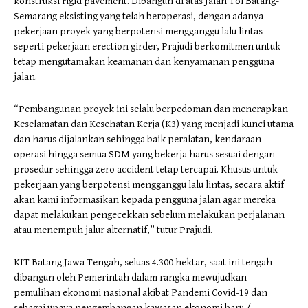
konstruksi rigid pavement. Dibangun di atas Jalan Tol Batang-
Semarang eksisting yang telah beroperasi, dengan adanya
pekerjaan proyek yang berpotensi mengganggu lalu lintas
seperti pekerjaan erection girder, Prajudi berkomitmen untuk
tetap mengutamakan keamanan dan kenyamanan pengguna
jalan.
“Pembangunan proyek ini selalu berpedoman dan menerapkan
Keselamatan dan Kesehatan Kerja (K3) yang menjadi kunci utama
dan harus dijalankan sehingga baik peralatan, kendaraan
operasi hingga semua SDM yang bekerja harus sesuai dengan
prosedur sehingga zero accident tetap tercapai. Khusus untuk
pekerjaan yang berpotensi mengganggu lalu lintas, secara aktif
akan kami informasikan kepada pengguna jalan agar mereka
dapat melakukan pengecekkan sebelum melakukan perjalanan
atau menempuh jalur alternatif,” tutur Prajudi.
KIT Batang Jawa Tengah, seluas 4.300 hektar, saat ini tengah
dibangun oleh Pemerintah dalam rangka mewujudkan
pemulihan ekonomi nasional akibat Pandemi Covid-19 dan
sebagai upaya pengembangan kawasan ekonomi baru./