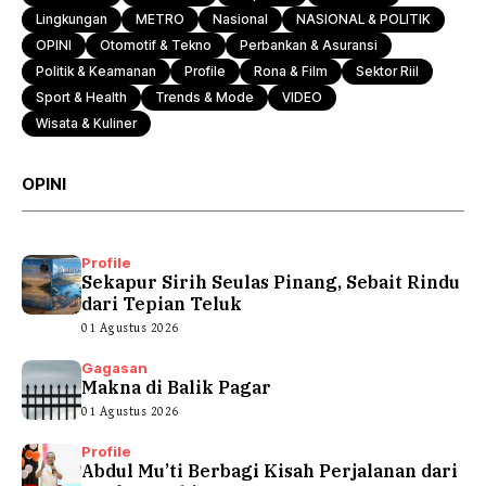
Lingkungan
METRO
Nasional
NASIONAL & POLITIK
OPINI
Otomotif & Tekno
Perbankan & Asuransi
Politik & Keamanan
Profile
Rona & Film
Sektor Riil
Sport & Health
Trends & Mode
VIDEO
Wisata & Kuliner
OPINI
Profile
Sekapur Sirih Seulas Pinang, Sebait Rindu
dari Tepian Teluk
01 Agustus 2026
Gagasan
Makna di Balik Pagar
01 Agustus 2026
Profile
Abdul Mu’ti Berbagi Kisah Perjalanan dari