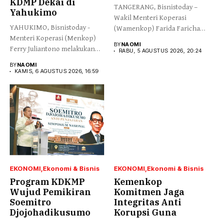
KDMP Dekai di
TANGERANG, Bisnistoday –
Yahukimo
Wakil Menteri Koperasi
YAHUKIMO, Bisnistoday -
(Wamenkop) Farida Farichah
Menteri Koperasi (Menkop)
melepas secara simbolis...
BY
NAOMI
Ferry Juliantono melakukan
RABU, 5 AGUSTUS 2026, 20:24
peletakan batu pertama...
BY
NAOMI
KAMIS, 6 AGUSTUS 2026, 16:59
EKONOMI
Ekonomi & Bisnis
EKONOMI
Ekonomi & Bisnis
Program KDKMP
Kemenkop
Wujud Pemikiran
Komitmen Jaga
Soemitro
Integritas Anti
Djojohadikusumo
Korupsi Guna