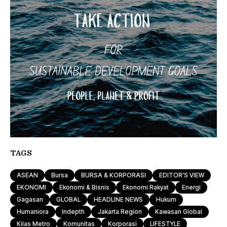
TAGS
ASEAN
Bursa
BURSA & KORPORASI
EDITOR'S VIEW
EKONOMI
Ekonomi & Bisnis
Ekonomi Rakyat
Energi
Gagasan
GLOBAL
HEADLINE NEWS
Hukum
Humaniora
Indepth
Jakarta Region
Kawasan Global
Kilas Metro
Komunitas
Korporasi
LIFESTYLE