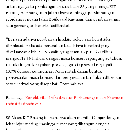
Lingkup pelaksanaan pembangunan SS Akses KIT Batang di
antaranya yaitu pembangunan satu buah SS yang menuju KIT
Batang, pembangunan jalan akses tol hingga persimpangan
sebidang rencana Jalan Boulevard Kawasan dan pembangunan
satu gerbang tol beserta fasilitas tol.
“Dengan adanya perubahan lingkup pekerjaan konstruksi
dimaksud, maka ada perubahan total biaya investasi yang
dikeluarkan oleh PT JSB yaitu yang semula Rp 13,68 Triliun
menjadi 13,96 Triliun, dengan masa konsesi sepanjang 50 tahun.
Untuk tingkat kelayakan proyek juga tetap sesuai PPJT yaitu
13,7% dengan kompensasi Pemerintah dalam bentuk
penyesuaian masa konsesi dan penyesuaian tarif akan diberikan
sesuai jadwal yang disepakati,” tambahnya.
Baca juga :
Konektivitas Infrastruktur Perhubungan dan Kawasan
Industri Dipadukan
SS Akses KIT Batang ini nantinya akan memiliki 2 lajur dengan
lebar lajur masing-masing 4 meter yang dibangun dengan