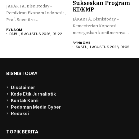
Sukseskan Program
JAKARTA, Bisnistoday -
KDKMP
Pemikiran Ekonom Indonesia,
JAKARTA, Bisnistoday –
Prof. Soemitro
Kementerian Koperasi
Djojohadikusumo yang
BY
NAOMI
menegaskan komitmennya
menegaskan kemerdekaan...
RABU, 5 AGUSTUS 2026, 07:22
menjaga integritas dan
BY
NAOMI
kepercayaan publik...
SABTU, 1 AGUSTUS 2026, 01:05
BISNISTODAY
Disclaimer
Kode Etik Jurnalistik
Kontak Kami
Pedoman Media Cyber
Redaksi
TOPIK BERITA