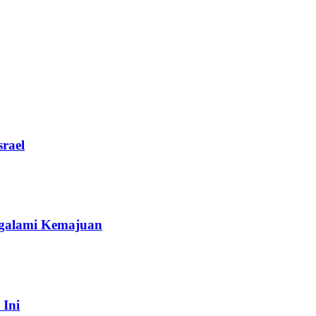
rael
galami Kemajuan
 Ini