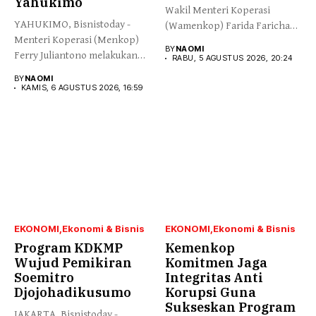
Yahukimo
Wakil Menteri Koperasi
YAHUKIMO, Bisnistoday -
(Wamenkop) Farida Farichah
Menteri Koperasi (Menkop)
melepas secara simbolis...
BY
NAOMI
Ferry Juliantono melakukan
RABU, 5 AGUSTUS 2026, 20:24
peletakan batu pertama...
BY
NAOMI
KAMIS, 6 AGUSTUS 2026, 16:59
EKONOMI
Ekonomi & Bisnis
EKONOMI
Ekonomi & Bisnis
Program KDKMP
Kemenkop
Wujud Pemikiran
Komitmen Jaga
Soemitro
Integritas Anti
Djojohadikusumo
Korupsi Guna
Sukseskan Program
JAKARTA, Bisnistoday -