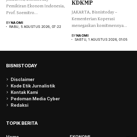
KDKMP
Pemikiran Ekonom Indonesia,
JAKARTA, Bisnistoday –
Prof. Soemitro
Kementerian Koperasi
Djojohadikusumo yang
BY
NAOMI
menegaskan komitmennya
menegaskan kemerdekaan...
RABU, 5 AGUSTUS 2026, 07:22
menjaga integritas dan
BY
NAOMI
kepercayaan publik...
SABTU, 1 AGUSTUS 2026, 01:05
BISNISTODAY
Disclaimer
Kode Etik Jurnalistik
Kontak Kami
Pedoman Media Cyber
Redaksi
TOPIK BERITA
Home
EKONOMI