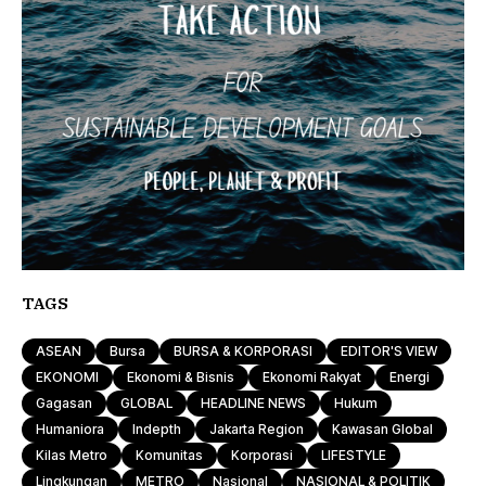
TAGS
ASEAN
Bursa
BURSA & KORPORASI
EDITOR'S VIEW
EKONOMI
Ekonomi & Bisnis
Ekonomi Rakyat
Energi
Gagasan
GLOBAL
HEADLINE NEWS
Hukum
Humaniora
Indepth
Jakarta Region
Kawasan Global
Kilas Metro
Komunitas
Korporasi
LIFESTYLE
Lingkungan
METRO
Nasional
NASIONAL & POLITIK