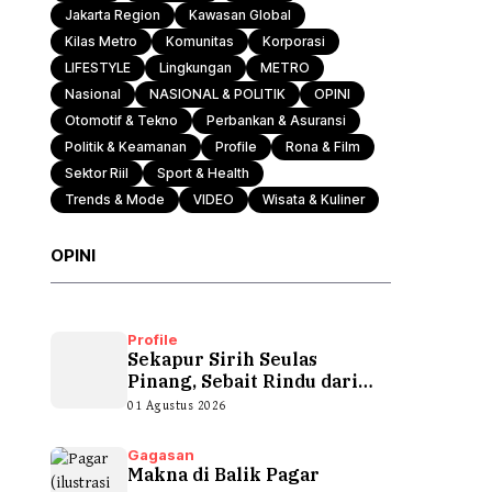
Jakarta Region
Kawasan Global
Kilas Metro
Komunitas
Korporasi
LIFESTYLE
Lingkungan
METRO
Nasional
NASIONAL & POLITIK
OPINI
Otomotif & Tekno
Perbankan & Asuransi
Politik & Keamanan
Profile
Rona & Film
Sektor Riil
Sport & Health
Trends & Mode
VIDEO
Wisata & Kuliner
OPINI
Profile
Sekapur Sirih Seulas
Pinang, Sebait Rindu dari
Tepian Teluk
01 Agustus 2026
Gagasan
Makna di Balik Pagar