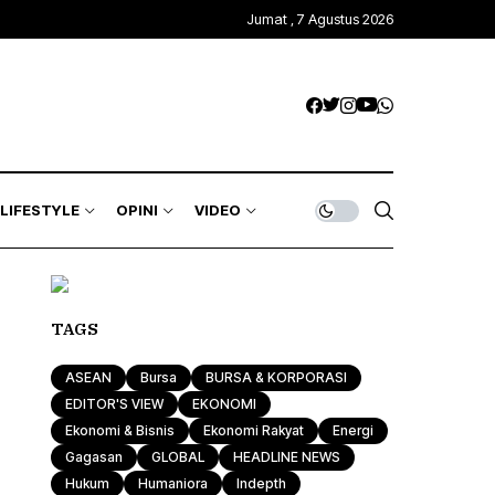
Jumat , 7 Agustus 2026
LIFESTYLE
OPINI
VIDEO
TAGS
ASEAN
Bursa
BURSA & KORPORASI
EDITOR'S VIEW
EKONOMI
Ekonomi & Bisnis
Ekonomi Rakyat
Energi
Gagasan
GLOBAL
HEADLINE NEWS
Hukum
Humaniora
Indepth