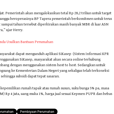
jut. Pemerintah akan mengalokasikan total Rp 28,2 triliun untuk target
enunggu beroperasinya BP Tapera pemerintah berkomitmen untuk terus
t sampai tahun tersebut diperkirakan masih banyak MBR di luar ASN
a,” ujar Herry.
emda Usulkan Bantuan Perumahan
yarakat dapat mengunduh aplikasi SiKasep (Sistem Informasi KPR
enggunakan SiKasep, masyarakat akan secara online terhubung
bang dengan menggunakan sistem host to host. Sedangkan untuk
angsung ke Kementerian Dalam Negeri yang sekaligus telah terkoneksi
ehingga subsidi dapat tepat sasaran.
 kepemilikan rumah tapak atau rumah susun, suku bunga 5% pa, masa
UM) Rp 4 juta, uang muka 1%, harga jual sesuai Kepmen PUPR dan bebas
erumahan
Pembiyaan Perumahan