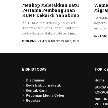
Menkop Meletakkan Batu
Wamen
Pertama Pembangunan
Migra
KDMP Dekai di Yahukimo
TANGERAN
YAHUKIMO, Bisnistoday - Menteri
Koperasi
Koperasi (Menkop) Ferry Juliantono
melepas s
melakukan peletakan batu pertama...
BY
NAOMI
BY
NAOMI
KAMIS, 6 AGUSTUS 2026, 16:59
BISNISTODAY
TOPIK 
Disclaimer
Home
Kode Etik Jurnalistik
BURSA 
Kontak Kami
KORPOR
Pedoman Media Cyber
NASION
Redaksi
POLITI