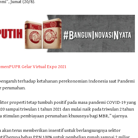
i”, Jumat (20/8).
emenPUPR Gelar Virtual Expo 2021
erpengaruh terhadap ketahanan perekonomian Indonesia saat Pandemi
or perumahan.
sektor properti tetap tumbuh positif pada masa pandemi COVID-19 yang
0 sampai triwulan 1 tahun 2021 dan mulai naik pada triwulan 2 tahun
nya stimulan pembiayaan perumahan khususnya bagi MBR,” ujarnya.
n akan terus memberikan insentif untuk berlangsungnya sektor
tif berupa bebas PPN 100% untuk pembelian rumah sampai 2 miliar