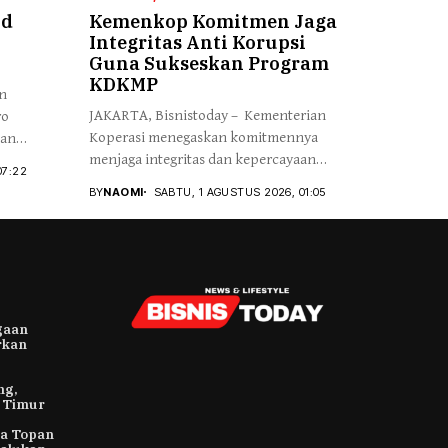
ud
Kemenkop Komitmen Jaga
Integritas Anti Korupsi
Guna Sukseskan Program
KDKMP
an
JAKARTA, Bisnistoday – Kementerian
ro
Koperasi menegaskan komitmennya
kan
menjaga integritas dan kepercayaan
07:22
publik...
BY
NAOMI
SABTU, 1 AGUSTUS 2026, 01:05
gaan
rkan
ng,
h Timur
ma Topan