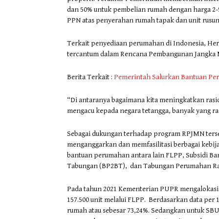
dan 50% untuk pembelian rumah dengan harga 2-
PPN atas penyerahan rumah tapak dan unit rusu
Terkait penyediaan perumahan di Indonesia, Her
tercantum dalam Rencana Pembangunan Jangka 
Berita Terkait :
Pemerintah Salurkan Bantuan Per
“Di antaranya bagaimana kita meningkatkan rasio 
mengacu kepada negara tetangga, banyak yang rasi
Sebagai dukungan terhadap program RPJMN ters
menganggarkan dan memfasilitasi berbagai keb
bantuan perumahan antara lain FLPP, Subsidi 
Tabungan (BP2BT), dan Tabungan Perumahan Rak
Pada tahun 2021 Kementerian PUPR mengalokasi
157.500 unit melalui FLPP. Berdasarkan data per 
rumah atau sebesar 73,24%. Sedangkan untuk SBUM