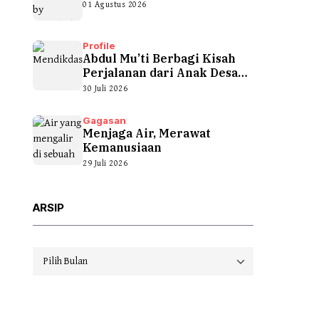
01 Agustus 2026
Profile
Abdul Mu’ti Berbagi Kisah
Perjalanan dari Anak Desa
hingga...
30 Juli 2026
Gagasan
Menjaga Air, Merawat
Kemanusiaan
29 Juli 2026
ARSIP
Arsip