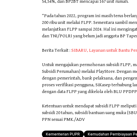
54,54%, dan BP2BT mencapai 167 unit rumah.
“Pada tahun 2022, program ini masih terus berlan
200 ribu unit melalui FLPP. Sementara sambil m
melanjutkan FLPP sampai 2024. Hal ini menginga
dan TNI/POLRI yang belum jadi anggota BP Taper
Berita Terkait :
SIBARU, Layanan untuk Bantu P
Untuk mengajukan permohonan subsidi FLPP, mas
Subsidi Perumahan) melalui PlayStore. Dengan m
dengan pemerintah, bank pelaksana, dan pengem
proses verifikasi pengguna, SiKasep terhubung l
dengan data FLPP yang dikelola oleh BLU PPDPP s
Ketentuan untuk mendapat subsidi FLPP meliputi
subsidi 20 tahun, subsidi bantuan uang muka (SB
PPN sesuai PMK./ADV
Kementerian PUPR
Kemudahan Pembiayaan P