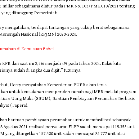
5 miliar sebagaimana diatur pada PMK No. 103/PMK.010/2021 tentang
n yang ditanggung Pemerintah.
ry mengatakan, terdapat tantangan yang cukup berat sebagaimana
Menengah Nasional (RPJMN) 2020-2024.
umahan di Kepulauan Babel
KPR dari saat ini 2,9% menjadi 4% pada tahun 2024. Kalau kita
onya sudah di angka dua digit,” tuturnya.
ebut, Herry menyatakan Kementerian PUPR akan terus
ijakan untuk kemudahan memperoleh rumah bagi MBR melalui program
Bantuan Uang Muka (SBUM), Bantuan Pembiayaan Perumahan Berbasis
yat (Tapera).
kan bantuan pembiayaan perumahan untuk memfasilitasi sebanyak
18 Agustus 2021 realisasi penyaluran FLPP sudah mencapai 115.355 unit
 yang ditargetkan 157.500 unit sudah mencapai 84.777 unit atau