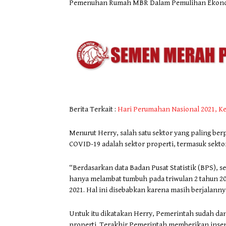
Pemenuhan Rumah MBR Dalam Pemulihan Ekonom
Berita Terkait :
Hari Perumahan Nasional 2021, K
Menurut Herry, salah satu sektor yang paling b
COVID-19 adalah sektor properti, termasuk sekt
“Berdasarkan data Badan Pusat Statistik (BPS), 
hanya melambat tumbuh pada triwulan 2 tahun 202
2021. Hal ini disebabkan karena masih berjalan
Untuk itu dikatakan Herry, Pemerintah sudah da
properti. Terakhir Pemerintah memberikan insen