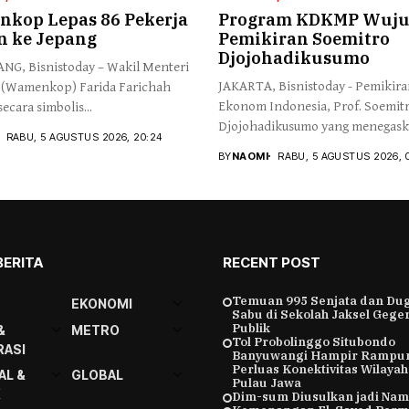
kop Lepas 86 Pekerja
Program KDKMP Wuj
n ke Jepang
Pemikiran Soemitro
Djojohadikusumo
G, Bisnistoday – Wakil Menteri
JAKARTA, Bisnistoday - Pemikir
 (Wamenkop) Farida Farichah
Ekonom Indonesia, Prof. Soemit
ecara simbolis...
Djojohadikusumo yang menegas
RABU, 5 AGUSTUS 2026, 20:24
kemerdekaan...
BY
NAOMI
RABU, 5 AGUSTUS 2026, 
BERITA
RECENT POST
Temuan 995 Senjata dan Du
EKONOMI
Sabu di Sekolah Jaksel Gege
Publik
&
METRO
Tol Probolinggo Situbondo
ASI
Banyuwangi Hampir Rampu
Perluas Konektivitas Wilaya
AL &
GLOBAL
Pulau Jawa
K
Dim-sum Diusulkan jadi Na