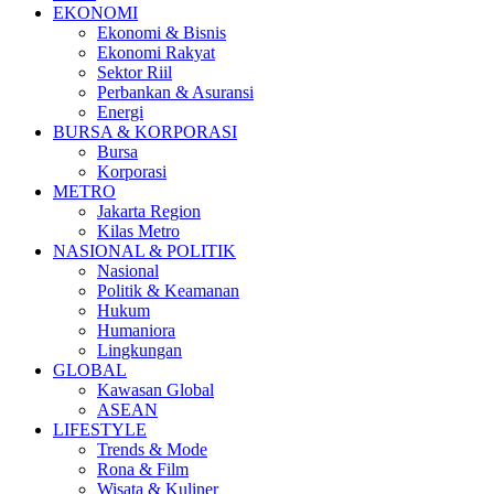
EKONOMI
Ekonomi & Bisnis
Ekonomi Rakyat
Sektor Riil
Perbankan & Asuransi
Energi
BURSA & KORPORASI
Bursa
Korporasi
METRO
Jakarta Region
Kilas Metro
NASIONAL & POLITIK
Nasional
Politik & Keamanan
Hukum
Humaniora
Lingkungan
GLOBAL
Kawasan Global
ASEAN
LIFESTYLE
Trends & Mode
Rona & Film
Wisata & Kuliner