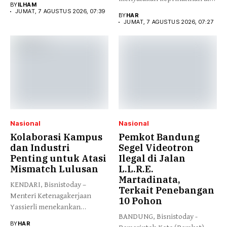
BY
ILHAM
peristiwa yang...
JUMAT, 7 AGUSTUS 2026, 07:39
BY
HAR
JUMAT, 7 AGUSTUS 2026, 07:27
Nasional
Nasional
Kolaborasi Kampus
Pemkot Bandung
dan Industri
Segel Videotron
Penting untuk Atasi
Ilegal di Jalan
Mismatch Lulusan
L.L.R.E.
Martadinata,
KENDARI, Bisnistoday –
Terkait Penebangan
Menteri Ketenagakerjaan
10 Pohon
Yassierli menekankan
BANDUNG, Bisnistoday -
pentingnya kolaborasi yang
BY
HAR