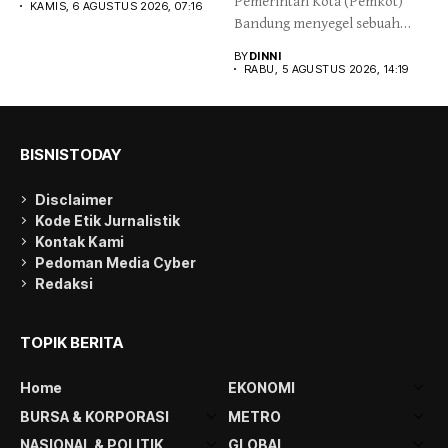
Pemerintah Kota (Pemkot)
lebih erat...
KAMIS, 6 AGUSTUS 2026, 07:16
Bandung menyegel sebuah
videotron yang terpasang...
BY
DINNI
RABU, 5 AGUSTUS 2026, 14:19
BISNISTODAY
Disclaimer
Kode Etik Jurnalistik
Kontak Kami
Pedoman Media Cyber
Redaksi
TOPIK BERITA
Home
EKONOMI
BURSA & KORPORASI
METRO
NASIONAL & POLITIK
GLOBAL