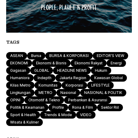
TAGS
ASEAN
Bursa
BURSA & KORPORASI
EDITOR'S VIEW
EKONOMI
Ekonomi & Bisnis
Ekonomi Rakyat
Energi
Gagasan
GLOBAL
HEADLINE NEWS
Hukum
Humaniora
Indepth
Jakarta Region
Kawasan Global
Kilas Metro
Komunitas
Korporasi
LIFESTYLE
Lingkungan
METRO
Nasional
NASIONAL & POLITIK
OPINI
Otomotif & Tekno
Perbankan & Asuransi
Politik & Keamanan
Profile
Rona & Film
Sektor Riil
Sport & Health
Trends & Mode
VIDEO
Wisata & Kuliner