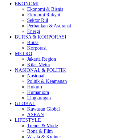
EKONOMI
Ekonomi & Bisnis
Ekonomi Rakyat
Sektor Riil
Perbankan & Asuransi
Energi
BURSA & KORPORASI
Bursa
Korporasi
METRO
Jakarta Region
Kilas Metro
NASIONAL & POLITIK
Nasional
Politik & Keamanan
Hukum
Humaniora
Lingkungan
GLOBAL
Kawasan Global
ASEAN
LIFESTYLE
Trends & Mode
Rona & Film
Wisata & Kuliner