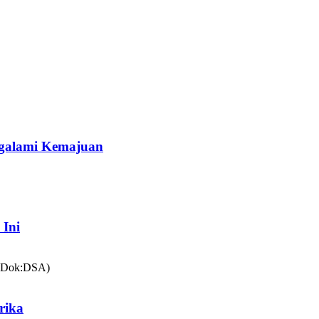
galami Kemajuan
 Ini
rika