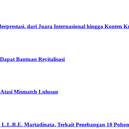
rprestasi, dari Juara Internasional hingga Konten K
Dapat Bantuan Revitalisasi
 Atasi Mismatch Lulusan
n L.L.R.E. Martadinata, Terkait Penebangan 10 Poho