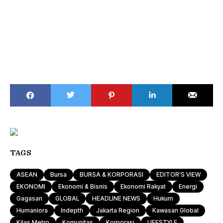
TAGS
ASEAN
Bursa
BURSA & KORPORASI
EDITOR'S VIEW
EKONOMI
Ekonomi & Bisnis
Ekonomi Rakyat
Energi
Gagasan
GLOBAL
HEADLINE NEWS
Hukum
Humaniora
Indepth
Jakarta Region
Kawasan Global
Kilas Metro
Komunitas
Korporasi
LIFESTYLE