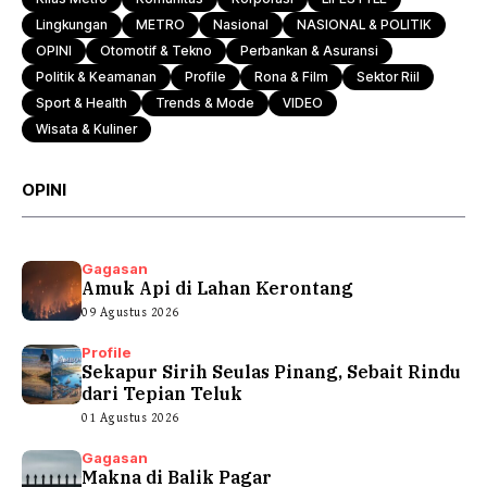
Lingkungan
METRO
Nasional
NASIONAL & POLITIK
OPINI
Otomotif & Tekno
Perbankan & Asuransi
Politik & Keamanan
Profile
Rona & Film
Sektor Riil
Sport & Health
Trends & Mode
VIDEO
Wisata & Kuliner
OPINI
Gagasan
Amuk Api di Lahan Kerontang
09 Agustus 2026
Profile
Sekapur Sirih Seulas Pinang, Sebait Rindu
dari Tepian Teluk
01 Agustus 2026
Gagasan
Makna di Balik Pagar