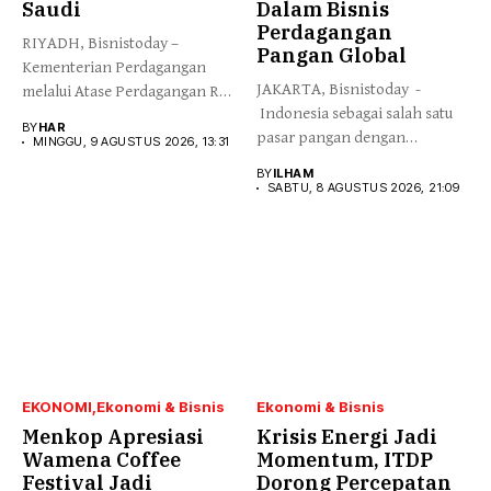
Saudi
Dalam Bisnis
Perdagangan
RIYADH, Bisnistoday –
Pangan Global
Kementerian Perdagangan
JAKARTA, Bisnistoday -
melalui Atase Perdagangan RI
Indonesia sebagai salah satu
Riyadh menggencarkan
BY
HAR
pasar pangan dengan
promosi...
MINGGU, 9 AGUSTUS 2026, 13:31
pertumbuhan tercepat...
BY
ILHAM
SABTU, 8 AGUSTUS 2026, 21:09
EKONOMI
Ekonomi & Bisnis
Ekonomi & Bisnis
Menkop Apresiasi
Krisis Energi Jadi
Wamena Coffee
Momentum, ITDP
Festival Jadi
Dorong Percepatan