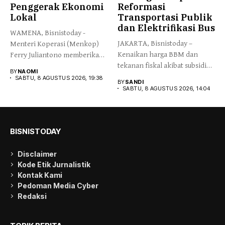
Penggerak Ekonomi
Reformasi
Lokal
Transportasi Publik
dan Elektrifikasi Bus
WAMENA, Bisnistoday -
JAKARTA, Bisnistoday –
Menteri Koperasi (Menkop)
Kenaikan harga BBM dan
Ferry Juliantono memberikan
tekanan fiskal akibat subsidi
apresiasi yang tinggi...
BY
NAOMI
energi...
SABTU, 8 AGUSTUS 2026, 19:38
BY
SANDI
SABTU, 8 AGUSTUS 2026, 14:04
BISNISTODAY
Disclaimer
Kode Etik Jurnalistik
Kontak Kami
Pedoman Media Cyber
Redaksi