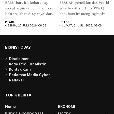
BARU-baru ini, kobaran api
SEBUAH penelitian dari World
menghanguskan puluhan ribu
Weather Attribution (WWA)
hektare lahan di Spanyol dan...
baru-baru ini mengungkapkan
gelombang panas...
BY
ADI
BY
ADI
SENIN, 27 JULI 2026, 06:25
JUMAT, 24 JULI 2026, 06:06
BISNISTODAY
Disclaimer
Kode Etik Jurnalistik
Kontak Kami
Pedoman Media Cyber
Redaksi
TOPIK BERITA
Home
EKONOMI
BURSA & KORPORASI
METRO