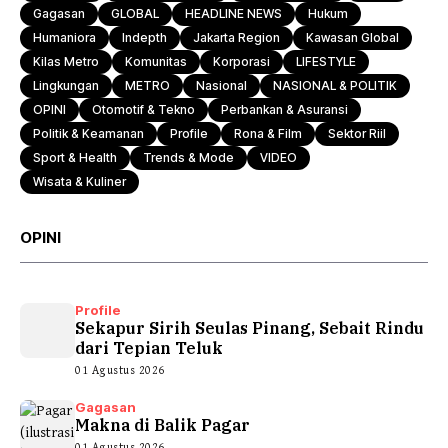
Gagasan
GLOBAL
HEADLINE NEWS
Hukum
Humaniora
Indepth
Jakarta Region
Kawasan Global
Kilas Metro
Komunitas
Korporasi
LIFESTYLE
Lingkungan
METRO
Nasional
NASIONAL & POLITIK
OPINI
Otomotif & Tekno
Perbankan & Asuransi
Politik & Keamanan
Profile
Rona & Film
Sektor Riil
Sport & Health
Trends & Mode
VIDEO
Wisata & Kuliner
OPINI
Profile
Sekapur Sirih Seulas Pinang, Sebait Rindu
dari Tepian Teluk
01 Agustus 2026
Gagasan
Makna di Balik Pagar
01 Agustus 2026