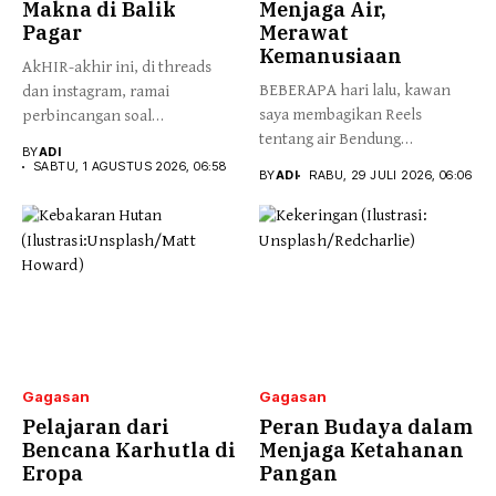
Makna di Balik
Menjaga Air,
Pagar
Merawat
Kemanusiaan
AkHIR-akhir ini, di threads
BEBERAPA hari lalu, kawan
dan instagram, ramai
saya membagikan Reels
perbincangan soal
tentang air Bendung
pembangunan pagar di...
BY
ADI
Katulampa yang...
SABTU, 1 AGUSTUS 2026, 06:58
BY
ADI
RABU, 29 JULI 2026, 06:06
Gagasan
Gagasan
Pelajaran dari
Peran Budaya dalam
Bencana Karhutla di
Menjaga Ketahanan
Eropa
Pangan