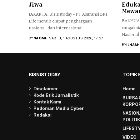
Jiwa
Eduka
Mewar
JAKARTA, Bisnistoday - PT Asuransi BRI
BANYUASI
Life meraih empat penghargaan
rangakai
nasional dan internasional...
Nasional
BY
NAOMI
SABTU, 1 AGUSTUS 2026, 17:27
BY
ILHAM
BISNISTODAY
TOPIK 
Disclaimer
Home
Kode Etik Jurnalistik
BURSA 
Kontak Kami
KORPOR
Pedoman Media Cyber
NASION
Redaksi
POLITI
LIFEST
VIDEO