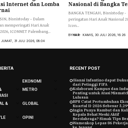
si Internet dan Lomba
Nasional di Bangka T
nai
BANGKA TENGAH, Bisnistoday - 
N, Bisnistoday – Dalam
peringatan Hari Anak Nasional 2
an memperingati Hari Anak
Icon...
 2026, ICONNET Palembang...
BY
HAR
KAMIS, 30 JULI 2026, 16:26
JUMAT, 31 JULI 2026, 08:04
BERITA
RECENT POST
Gianni Infantino dapat Duk
EKONOMI
dari Petinggi FIFA
Kolaborasi Kampus dan Indu
&
METRO
Penting untuk Atasi Mismatc
ASI
Lulusan
BPS Catat Pertumbuhan Eko
AL &
GLOBAL
Kuartal II-2026 Sebesar 5,2
K
Ingin Punya Rambut dan Kuli
Kepala Sehat Meski Aktif
YLE
OPINI
Berolahraga? Simak Tips Ber
Wamenkop Lepas 86 Pekerja
ke Jepang