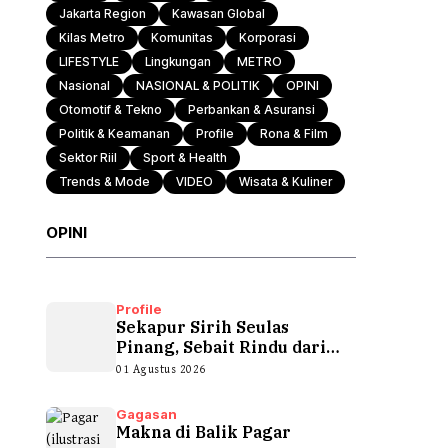
Jakarta Region
Kawasan Global
Kilas Metro
Komunitas
Korporasi
LIFESTYLE
Lingkungan
METRO
Nasional
NASIONAL & POLITIK
OPINI
Otomotif & Tekno
Perbankan & Asuransi
Politik & Keamanan
Profile
Rona & Film
Sektor Riil
Sport & Health
Trends & Mode
VIDEO
Wisata & Kuliner
OPINI
Profile
Sekapur Sirih Seulas
Pinang, Sebait Rindu dari
Tepian Teluk
01 Agustus 2026
Gagasan
Makna di Balik Pagar