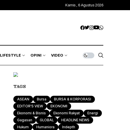
Kamis , 6 Agustus 2026
LIFESTYLE
OPINI
VIDEO
TAGS
ASEAN
Bursa
BURSA & KORPORASI
EDITOR'S VIEW
EKONOMI
Ekonomi & Bisnis
Ekonomi Rakyat
Energi
Gagasan
GLOBAL
HEADLINE NEWS
Hukum
Humaniora
Indepth