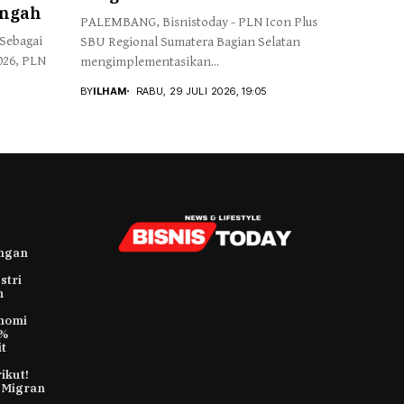
engah
PALEMBANG, Bisnistoday - PLN Icon Plus
Sebagai
SBU Regional Sumatera Bagian Selatan
026, PLN
mengimplementasikan...
BY
ILHAM
RABU, 29 JULI 2026, 19:05
ungan
stri
h
nomi
9%
t
ikut!
 Migran