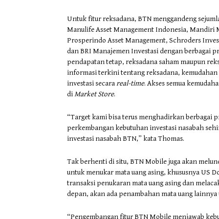
Untuk fitur reksadana, BTN menggandeng sejuml
Manulife Asset Management Indonesia, Mandiri M
Prosperindo Asset Management, Schroders Inv
dan BRI Manajemen Investasi dengan berbagai pro
pendapatan tetap, reksadana saham maupun reks
informasi terkini tentang reksadana, kemudahan
investasi secara
real-time
. Akses semua kemudahan
di
Market Store
.
“Target kami bisa terus menghadirkan berbagai p
perkembangan kebutuhan investasi nasabah sehing
investasi nasabah BTN,” kata Thomas.
Tak berhenti di situ, BTN Mobile juga akan melu
untuk menukar mata uang asing, khususnya US Dol
transaksi penukaran mata uang asing dan melacak 
depan, akan ada penambahan mata uang lainnya
“Pengembangan fitur BTN Mobile menjawab kebut