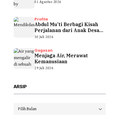
01 Agustus 2026
Profile
Abdul Mu’ti Berbagi Kisah
Perjalanan dari Anak Desa
hingga...
30 Juli 2026
Gagasan
Menjaga Air, Merawat
Kemanusiaan
29 Juli 2026
ARSIP
Arsip