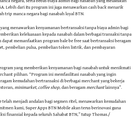
anca negara, serta bebas biaya admin bagi nasabah yang melakukan
SA. Lebih dari itu program ini juga menawarkan cash back menarik
iah trip manca negara bagi nasabah loyal BTN.
 yang menawarkan kenyamanan bertransaksi tanpa biaya admin bagi
emberikan keleluasaan kepada nasabah dalam berbagai transaksi tanpa
 dapat memanfaatkan program bale be free saat bertransaksi beragam
llet, pembelian pulsa, pembelian token listrik, dan pembayaran
tu program yang memberikan kenyamanan bagi nasabah untuk menikmati
erchant pilihan. “Program ini memfasilitasi nasabah yang ingin
eragam kemudahan bertransaksi di berbagai merchant yang bekerja
estoran,
minimarket, coffee shop
, dan beragam
merchant
lainnya”.
le telah menjadi andalan bagi segmen ritel, menawarkan kemudahan
omitmen kami, Super Apps BTN Mobile akan terus berinovasi guna
 finansial kepada seluruh Sahabat BTN,” tutup Thomas./