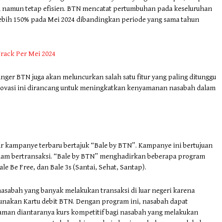
a namun tetap efisien. BTN mencatat pertumbuhan pada keseluruhan
lebih 150% pada Mei 2024 dibandingkan periode yang sama tahun
rack Per Mei 2024
nger BTN juga akan meluncurkan salah satu fitur yang paling ditunggu
novasi ini dirancang untuk meningkatkan kenyamanan nasabah dalam
elar kampanye terbaru bertajuk “Bale by BTN”. Kampanye ini bertujuan
am bertransaksi. “Bale by BTN” menghadirkan beberapa program
e Be Free, dan Bale 3s (Santai, Sehat, Santap).
asabah yang banyak melakukan transaksi di luar negeri karena
akan Kartu debit BTN. Dengan program ini, nasabah dapat
yaman diantaranya kurs kompetitif bagi nasabah yang melakukan