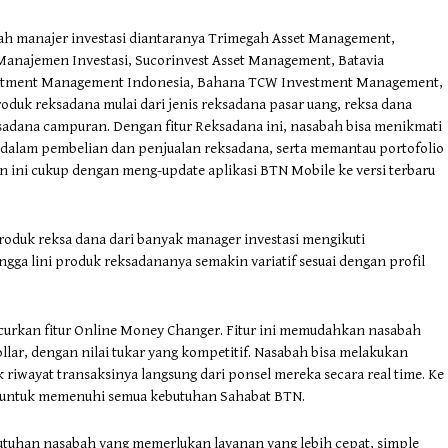
ah manajer investasi diantaranya Trimegah Asset Management,
anajemen Investasi, Sucorinvest Asset Management, Batavia
estment Management Indonesia, Bahana TCW Investment Management,
duk reksadana mulai dari jenis reksadana pasar uang, reksa dana
adana campuran. Dengan fitur Reksadana ini, nasabah bisa menikmati
 dalam pembelian dan penjualan reksadana, serta memantau portofolio
 ini cukup dengan meng-update aplikasi BTN Mobile ke versi terbaru
roduk reksa dana dari banyak manager investasi mengikuti
ga lini produk reksadananya semakin variatif sesuai dengan profil
ncurkan fitur Online Money Changer. Fitur ini memudahkan nasabah
lar, dengan nilai tukar yang kompetitif. Nasabah bisa melakukan
riwayat transaksinya langsung dari ponsel mereka secara real time. Ke
 untuk memenuhi semua kebutuhan Sahabat BTN.
uhan nasabah yang memerlukan layanan yang lebih cepat, simple