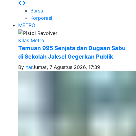
Bursa
Korporasi
METRO
Kilas Metro
Temuan 995 Senjata dan Dugaan Sabu
di Sekolah Jaksel Gegerkan Publik
By
har
Jumat, 7 Agustus 2026, 17:39