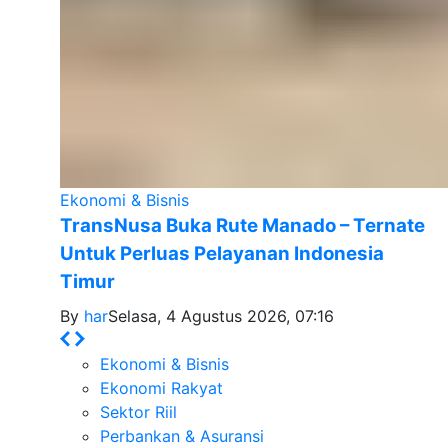
Ekonomi & Bisnis
TransNusa Buka Rute Manado – Ternate
Untuk Perluas Pelayanan Indonesia
Timur
By
har
Selasa, 4 Agustus 2026, 07:16
Ekonomi & Bisnis
Ekonomi Rakyat
Sektor Riil
Perbankan & Asuransi