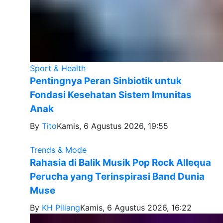
Sport & Health
Pentingnya Peran Sinbiotik untuk
Fondasi Kesehatan Sistem Imunitas
Anak
By
Tito
Kamis, 6 Agustus 2026, 19:55
Trends & Mode
Rahasia di Balik Musik Pop Rock Allequa
Perucha yang Terinspirasi Band Dunia
Muse
By
KH Piliang
Kamis, 6 Agustus 2026, 16:22