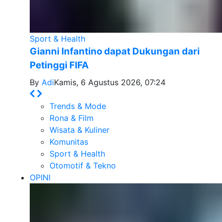
Sport & Health
Gianni Infantino dapat Dukungan dari
Petinggi FIFA
By
Adi
Kamis, 6 Agustus 2026, 07:24
Trends & Mode
Rona & Film
Wisata & Kuliner
Komunitas
Sport & Health
Otomotif & Tekno
OPINI