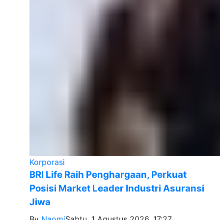
Korporasi
BRI Life Raih Penghargaan, Perkuat
Posisi Market Leader Industri Asuransi
Jiwa
By
Naomi
Sabtu, 1 Agustus 2026, 17:27