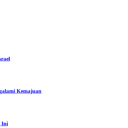
rael
galami Kemajuan
 Ini