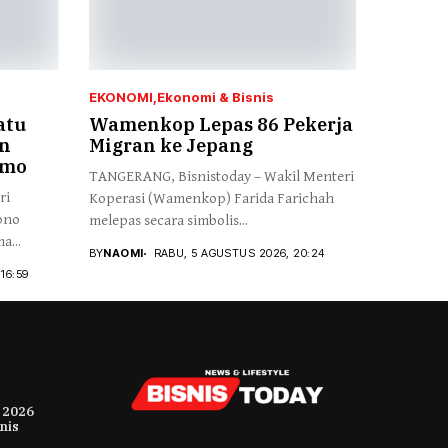
EKONOMI
Ekonomi & Bisnis
atu
Wamenkop Lepas 86 Pekerja
n
Migran ke Jepang
imo
TANGERANG, Bisnistoday – Wakil Menteri
ri
Koperasi (Wamenkop) Farida Farichah
ono
melepas secara simbolis...
a...
BY
NAOMI
RABU, 5 AGUSTUS 2026, 20:24
16:59
 2026
nis