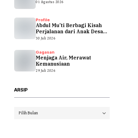
01 Agustus 2026
Profile
Abdul Mu’ti Berbagi Kisah
Perjalanan dari Anak Desa
hingga...
30 Juli 2026
Gagasan
Menjaga Air, Merawat
Kemanusiaan
29 Juli 2026
ARSIP
Arsip