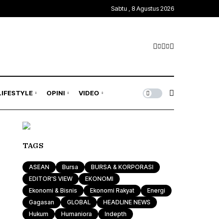
Sabtu , 8 Agustus 2026
Kawasan Global
Trends & Mode
Gagasan
ASEAN
Rona & Film
Profile
Wisata & Kuliner
Indepth
Komunitas
LIFESTYLE
OPINI
VIDEO
Sport & Health
Otomotif & Tekno
Kawasan Global
Trends & Mode
Gagasan
TAGS
ASEAN
Rona & Film
Profile
ASEAN
Bursa
BURSA & KORPORASI
Wisata & Kuliner
Indepth
EDITOR'S VIEW
EKONOMI
Ekonomi & Bisnis
Ekonomi Rakyat
Energi
Komunitas
Gagasan
GLOBAL
HEADLINE NEWS
Hukum
Humaniora
Indepth
Sport & Health