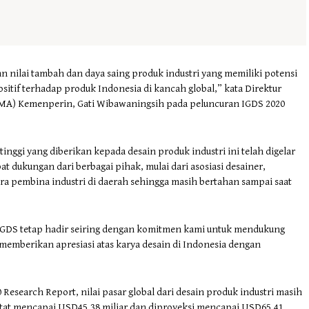
 nilai tambah dan daya saing produk industri yang memiliki potensi
sitif terhadap produk Indonesia di kancah global,” kata Direktur
IKMA) Kemenperin, Gati Wibawaningsih pada peluncuran IGDS 2020
nggi yang diberikan kepada desain produk industri ini telah digelar
t dukungan dari berbagai pihak, mulai dari asosiasi desainer,
para pembina industri di daerah sehingga masih bertahan sampai saat
 IGDS tetap hadir seiring dengan komitmen kami untuk mendukung
memberikan apresiasi atas karya desain di Indonesia dengan
 Research Report, nilai pasar global dari desain produk industri masih
rcatat mencapai USD45,38 miliar dan diproyeksi mencapai USD65,41