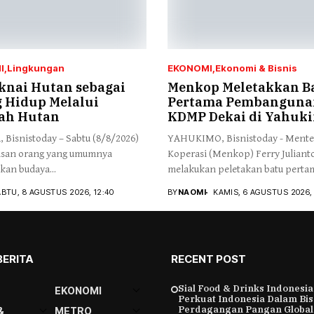
I
Lingkungan
EKONOMI
Ekonomi & Bisnis
nai Hutan sebagai
Menkop Meletakkan B
 Hidup Melalui
Pertama Pembanguna
ah Hutan
KDMP Dekai di Yahuk
 Bisnistoday – Sabtu (8/8/2026)
YAHUKIMO, Bisnistoday - Mente
tusan orang yang umumnya
Koperasi (Menkop) Ferry Juliant
an budaya...
melakukan peletakan batu pertam
BTU, 8 AGUSTUS 2026, 12:40
BY
NAOMI
KAMIS, 6 AGUSTUS 2026, 
BERITA
RECENT POST
Sial Food & Drinks Indonesia
EKONOMI
Perkuat Indonesia Dalam Bis
Perdagangan Pangan Global
&
METRO