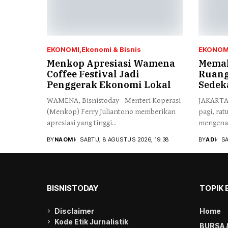
EKONOMI
Ekonomi & Bisnis
EKONOM
Menkop Apresiasi Wamena
Memak
Coffee Festival Jadi
Ruang
Penggerak Ekonomi Lokal
Sedek
WAMENA, Bisnistoday - Menteri Koperasi
JAKARTA,
(Menkop) Ferry Juliantono memberikan
pagi, ra
apresiasi yang tinggi...
mengenak
BY
NAOMI
SABTU, 8 AGUSTUS 2026, 19:38
BY
ADI
SA
BISNISTODAY
TOPIK 
Disclaimer
Home
Kode Etik Jurnalistik
BURSA 