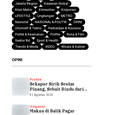
Jakarta Region
Kawasan Global
Kilas Metro
Komunitas
Korporasi
Otomotif & Tekno
LIFESTYLE
Lingkungan
METRO
Nasional
NASIONAL & POLITIK
OPINI
Otomotif & Tekno
Perbankan & Asuransi
Politik & Keamanan
Profile
Rona & Film
Sektor Riil
Sport & Health
Trends & Mode
VIDEO
Wisata & Kuliner
OPINI
Profile
Sekapur Sirih Seulas
Pinang, Sebait Rindu dari
Tepian Teluk
01 Agustus 2026
Gagasan
Makna di Balik Pagar