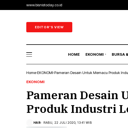
www.bisnistoday.co.id
Ekonomi 
Ekonomi
EDITOR'S VIEW
Sektor Ri
Perbank
HOME
EKONOMI
BURSA 
Energi
Home
EKONOMI
Pameran Desain Untuk Memacu Produk Indus
Ekonomi 
EKONOMI
Pameran Desain 
Ekonomi
Sektor Ri
Produk Industri L
Perbank
HAR
RABU, 22 JULI 2020, 13:41 WIB
Energi