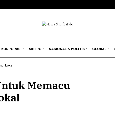
& Bisnis
Bursa
Jakarta Region
Nasional
 Rakyat
Korporasi
Kilas Metro
Politik & Keamanan
il
Hukum
an & Asuransi
Humaniora
& KORPORASI
METRO
NASIONAL & POLITIK
GLOBAL
Lingkungan
tri Lokal
& Bisnis
Bursa
Jakarta Region
Nasional
Untuk Memacu
 Rakyat
Korporasi
Kilas Metro
Politik & Keamanan
il
Hukum
okal
an & Asuransi
Humaniora
Lingkungan