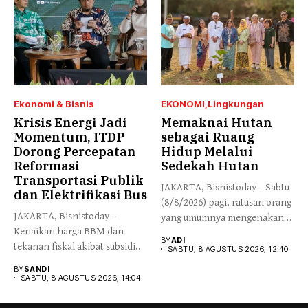
Ekonomi & Bisnis
EKONOMI
Lingkungan
Krisis Energi Jadi
Memaknai Hutan
Momentum, ITDP
sebagai Ruang
Dorong Percepatan
Hidup Melalui
Reformasi
Sedekah Hutan
Transportasi Publik
JAKARTA, Bisnistoday – Sabtu
dan Elektrifikasi Bus
(8/8/2026) pagi, ratusan orang
JAKARTA, Bisnistoday –
yang umumnya mengenakan
Kenaikan harga BBM dan
budaya...
BY
ADI
tekanan fiskal akibat subsidi
SABTU, 8 AGUSTUS 2026, 12:40
energi...
BY
SANDI
SABTU, 8 AGUSTUS 2026, 14:04