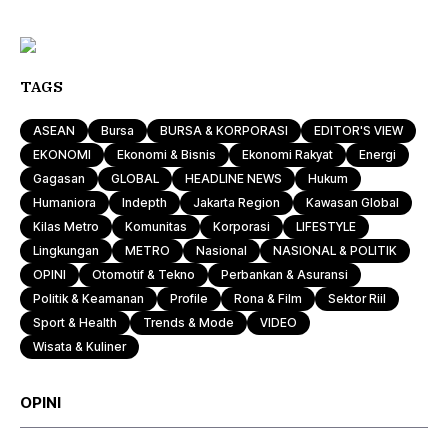
TAGS
ASEAN
Bursa
BURSA & KORPORASI
EDITOR'S VIEW
EKONOMI
Ekonomi & Bisnis
Ekonomi Rakyat
Energi
Gagasan
GLOBAL
HEADLINE NEWS
Hukum
Humaniora
Indepth
Jakarta Region
Kawasan Global
Kilas Metro
Komunitas
Korporasi
LIFESTYLE
Lingkungan
METRO
Nasional
NASIONAL & POLITIK
OPINI
Otomotif & Tekno
Perbankan & Asuransi
Politik & Keamanan
Profile
Rona & Film
Sektor Riil
Sport & Health
Trends & Mode
VIDEO
Wisata & Kuliner
OPINI