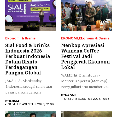
Ekonomi & Bisnis
EKONOMI
Ekonomi & Bisnis
Sial Food & Drinks
Menkop Apresiasi
Indonesia 2026
Wamena Coffee
Perkuat Indonesia
Festival Jadi
Dalam Bisnis
Penggerak Ekonomi
Perdagangan
Lokal
Pangan Global
WAMENA, Bisnistoday -
JAKARTA, Bisnistoday -
Menteri Koperasi (Menkop)
Indonesia sebagai salah satu
Ferry Juliantono memberikan
pasar pangan dengan
apresiasi yang tinggi...
BY
NAOMI
pertumbuhan tercepat...
SABTU, 8 AGUSTUS 2026, 19:38
BY
ILHAM
SABTU, 8 AGUSTUS 2026, 21:09