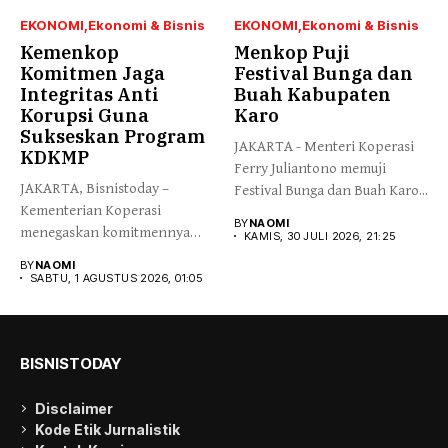
EKONOMI
Ekonomi & Bisnis
EKONOMI
Ekonomi & Bisnis
Kemenkop
Menkop Puji
Komitmen Jaga
Festival Bunga dan
Integritas Anti
Buah Kabupaten
Korupsi Guna
Karo
Sukseskan Program
JAKARTA - Menteri Koperasi
KDKMP
Ferry Juliantono memuji
JAKARTA, Bisnistoday –
Festival Bunga dan Buah Karo...
Kementerian Koperasi
BY
NAOMI
menegaskan komitmennya
KAMIS, 30 JULI 2026, 21:25
menjaga integritas dan
BY
NAOMI
kepercayaan publik...
SABTU, 1 AGUSTUS 2026, 01:05
BISNISTODAY
Disclaimer
Kode Etik Jurnalistik