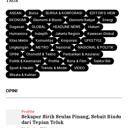
TAGS
ASEAN
Bursa
BURSA & KORPORASI
EDITOR'S VIEW
EKONOMI
Ekonomi & Bisnis
Ekonomi Rakyat
Energi
Gagasan
GLOBAL
HEADLINE NEWS
Hukum
Humaniora
Indepth
Jakarta Region
Kawasan Global
Kilas Metro
Komunitas
Korporasi
LIFESTYLE
Lingkungan
METRO
Nasional
NASIONAL & POLITIK
OPINI
Otomotif & Tekno
Perbankan & Asuransi
Politik & Keamanan
Profile
Rona & Film
Sektor Riil
Sport & Health
Trends & Mode
VIDEO
Wisata & Kuliner
OPINI
Profile
Sekapur Sirih Seulas Pinang, Sebait Rindu
dari Tepian Teluk