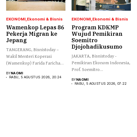
EKONOMI
Ekonomi & Bisnis
EKONOMI
Ekonomi & Bisnis
Wamenkop Lepas 86
Program KDKMP
Pekerja Migran ke
Wujud Pemikiran
Jepang
Soemitro
Djojohadikusumo
TANGERANG, Bisnistoday –
JAKARTA, Bisnistoday -
Wakil Menteri Koperasi
Pemikiran Ekonom Indonesia,
(Wamenkop) Farida Farichah
Prof. Soemitro
melepas secara simbolis...
BY
NAOMI
Djojohadikusumo yang
RABU, 5 AGUSTUS 2026, 20:24
BY
NAOMI
menegaskan kemerdekaan...
RABU, 5 AGUSTUS 2026, 07:22