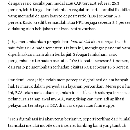
dengan rasio kecukupan modal atau CAR tercatat sebesar 25,3
persen, lebih tinggi dari ketentuan regulator, serta kondisi likuidita
yang memadai dengan loan to deposit ratio (LDR) sebesar 62,4
persen. Rasio kredit bermasalah atau NPL terjaga sebesar 2,4 perse
didukung oleh kebijakan relaksasi restrukturisasi.
Jahja menambahkan pengelolaan
loan at risk
akan menjadi salah
satu fokus BCA pada semester II tahun ini, mengingat pandemi yan
diperkirakan masih akan berlanjut. Sebagai tambahan, rasio
pengembalian terhadap aset atau ROA) tercatat sebesar 3,1 persen,
dan rasio pengembalian terhadap ekuitas ROE sebesar 16,6 persen.
Pandemi, kata Jahja, telah mempercepat digitalisasi dalam banyak
hal, termasuk dalam penyediaan layanan perbankan. Merespon ha
ini, BCA telah melakukan sejumlah inisiatif, salah satunya termasuk
peluncuran tahap awal myBCA, yang disiapkan menjadi aplikasi
pelayanan terintegrasi BCA di masa depan atau future apps.
‘Tren digitalisasi ini akan terus berlanjut, seperti terlihat dari juml
transaksi melalui mobile dan internet banking kami yang tumbuh