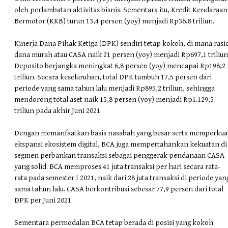
oleh perlambatan aktivitas bisnis. Sementara itu, Kredit Kendaraan
Bermotor (KKB) turun 13,4 persen (yoy) menjadi Rp36,8 triliun.
Kinerja Dana Pihak Ketiga (DPK) sendiri tetap kokoh, di mana rasi
dana murah atau CASA naik 21 persen (yoy) menjadi Rp697,1 triliun
Deposito berjangka meningkat 6,8 persen (yoy) mencapai Rp198,2
triliun. Secara keseluruhan, total DPK tumbuh 17,5 persen dari
periode yang sama tahun lalu menjadi Rp895,2 triliun, sehingga
mendorong total aset naik 15,8 persen (yoy) menjadi Rp1.129,5
triliun pada akhir Juni 2021.
Dengan memanfaatkan basis nasabah yang besar serta memperkua
ekspansi ekosistem digital, BCA juga mempertahankan kekuatan di
segmen perbankan transaksi sebagai penggerak pendanaan CASA
yang solid. BCA memproses 41 juta transaksi per hari secara rata-
rata pada semester I 2021, naik dari 28 juta transaksi di periode yan
sama tahun lalu. CASA berkontribusi sebesar 77,9 persen dari total
DPK per Juni 2021.
Sementara permodalan BCA tetap berada di posisi yang kokoh