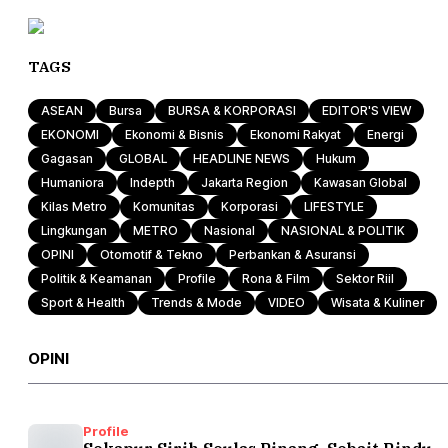
TAGS
ASEAN
Bursa
BURSA & KORPORASI
EDITOR'S VIEW
EKONOMI
Ekonomi & Bisnis
Ekonomi Rakyat
Energi
Gagasan
GLOBAL
HEADLINE NEWS
Hukum
Humaniora
Indepth
Jakarta Region
Kawasan Global
Kilas Metro
Komunitas
Korporasi
LIFESTYLE
Lingkungan
METRO
Nasional
NASIONAL & POLITIK
OPINI
Otomotif & Tekno
Perbankan & Asuransi
Politik & Keamanan
Profile
Rona & Film
Sektor Riil
Sport & Health
Trends & Mode
VIDEO
Wisata & Kuliner
OPINI
Profile