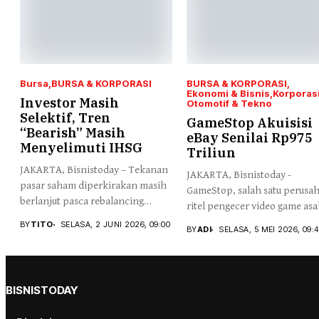
Bursa
BURSA & KORPORASI
BURSA & KORPORASI
Ekonomi & Bisnis
Korporas
Investor Masih
Otomotif & Tekno
Selektif, Tren
GameStop Akuisisi
“Bearish” Masih
eBay Senilai Rp975
Menyelimuti IHSG
Triliun
JAKARTA, Bisnistoday – Tekanan
JAKARTA, Bisnistoday -
pasar saham diperkirakan masih
GameStop, salah satu perusa
berlanjut pasca rebalancing
ritel pengecer video game asa
MSCI...
Amerika...
BY
TITO
SELASA, 2 JUNI 2026, 09:00
BY
ADI
SELASA, 5 MEI 2026, 09:
BISNISTODAY