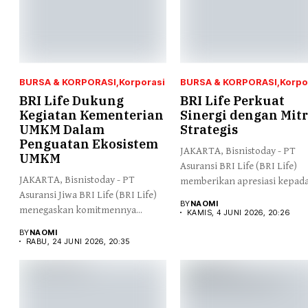
BURSA & KORPORASI
Korporasi
BURSA & KORPORASI
Korpo
BRI Life Dukung
BRI Life Perkuat
Kegiatan Kementerian
Sinergi dengan Mit
UMKM Dalam
Strategis
Penguatan Ekosistem
JAKARTA, Bisnistoday - PT
UMKM
Asuransi BRI Life (BRI Life)
JAKARTA, Bisnistoday - PT
memberikan apresiasi kepada.
Asuransi Jiwa BRI Life (BRI Life)
BY
NAOMI
menegaskan komitmennya...
KAMIS, 4 JUNI 2026, 20:26
BY
NAOMI
RABU, 24 JUNI 2026, 20:35