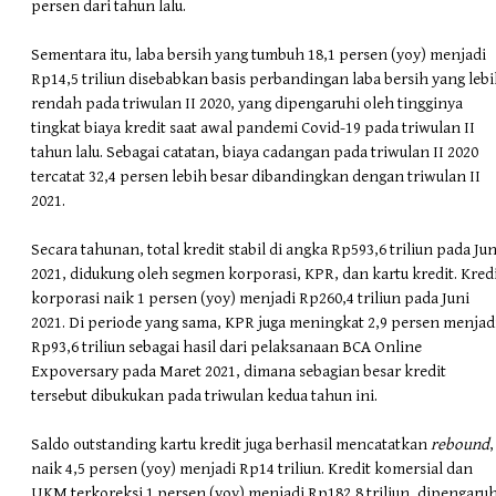
persen dari tahun lalu.
Sementara itu, laba bersih yang tumbuh 18,1 persen (yoy) menjadi
Rp14,5 triliun disebabkan basis perbandingan laba bersih yang leb
rendah pada triwulan II 2020, yang dipengaruhi oleh tingginya
tingkat biaya kredit saat awal pandemi Covid-19 pada triwulan II
tahun lalu. Sebagai catatan, biaya cadangan pada triwulan II 2020
tercatat 32,4 persen lebih besar dibandingkan dengan triwulan II
2021.
Secara tahunan, total kredit stabil di angka Rp593,6 triliun pada Jun
2021, didukung oleh segmen korporasi, KPR, dan kartu kredit. Kred
korporasi naik 1 persen (yoy) menjadi Rp260,4 triliun pada Juni
2021. Di periode yang sama, KPR juga meningkat 2,9 persen menjad
Rp93,6 triliun sebagai hasil dari pelaksanaan BCA Online
Expoversary pada Maret 2021, dimana sebagian besar kredit
tersebut dibukukan pada triwulan kedua tahun ini.
Saldo outstanding kartu kredit juga berhasil mencatatkan
rebound
,
naik 4,5 persen (yoy) menjadi Rp14 triliun. Kredit komersial dan
UKM terkoreksi 1 persen (yoy) menjadi Rp182,8 triliun, dipengaruh