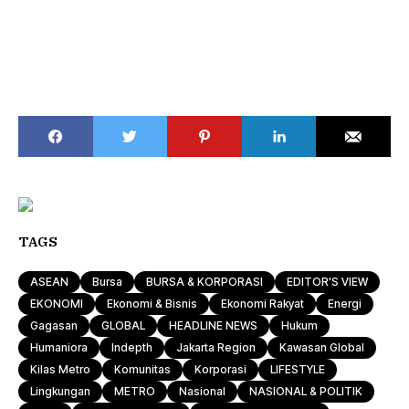
TAGS
ASEAN
Bursa
BURSA & KORPORASI
EDITOR'S VIEW
EKONOMI
Ekonomi & Bisnis
Ekonomi Rakyat
Energi
Gagasan
GLOBAL
HEADLINE NEWS
Hukum
Humaniora
Indepth
Jakarta Region
Kawasan Global
Kilas Metro
Komunitas
Korporasi
LIFESTYLE
Lingkungan
METRO
Nasional
NASIONAL & POLITIK