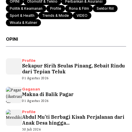
OPINI
Otomotif & Tekno
Perbankan & Asuransi
Politik & Keamanan
Profile
Rona & Film
Sektor Riil
Sport & Health
Trends & Mode
VIDEO
Wisata & Kuliner
OPINI
Profile
Sekapur Sirih Seulas Pinang, Sebait Rindu
dari Tepian Teluk
01 Agustus 2026
Gagasan
Makna di Balik Pagar
01 Agustus 2026
Profile
Abdul Mu’ti Berbagi Kisah Perjalanan dari
Anak Desa hingga...
30 Juli 2026