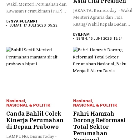
Asta Cita Presiden
Wakil Menteri Perumahan dan
JAKARTA, Bisnistoday - Wakil
Kawasan Permukiman (PKP)
Menteri Agraria dan Tata
Fahri Hamzah...
BY
SYAIFUL AMRI
Ruang/Wakil Kepala Badan
JUMAT, 17 JULI 2026, 05:22
Pertanahan...
BY
ILHAM
SENIN, 15 JUNI 2026, 13:24
Nasional
Nasional
NASIONAL & POLITIK
NASIONAL & POLITIK
Canda Bahlil Colek
Fahri Hamzah
Kinerja Perumahan
Dorong Reformasi
di Depan Prabowo
Total Sektor
Perumahan
LAMPUNG, BisnisToday -
Nasional