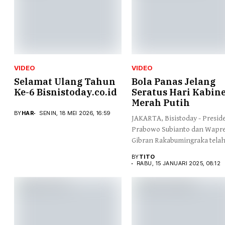
VIDEO
VIDEO
Selamat Ulang Tahun
Bola Panas Jelang
Ke-6 Bisnistoday.co.id
Seratus Hari Kabin
Merah Putih
BY
HAR
SENIN, 18 MEI 2026, 16:59
JAKARTA, Bisistoday - Presid
Prabowo Subianto dan Wapr
Gibran Rakabumingraka tela
menjalankan...
BY
TITO
RABU, 15 JANUARI 2025, 08:12