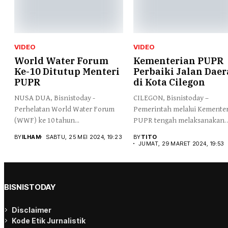
VIDEO
VIDEO
World Water Forum
Kementerian PUPR
Ke-10 Ditutup Menteri
Perbaiki Jalan Dae
PUPR
di Kota Cilegon
NUSA DUA, Bisnistoday -
CILEGON, Bisnistoday –
Perhelatan World Water Forum
Pemerintah melalui Kemente
(WWF) ke 10 tahun...
PUPR tengah melaksanakan
perbaikan jalan daerah...
BY
ILHAM
SABTU, 25 MEI 2024, 19:23
BY
TITO
JUMAT, 29 MARET 2024, 19:53
BISNISTODAY
Disclaimer
Kode Etik Jurnalistik