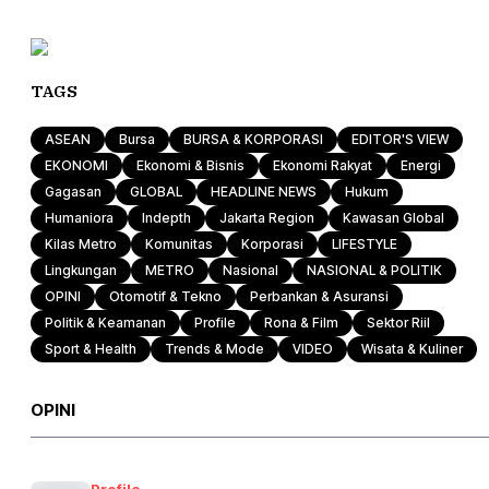
TAGS
ASEAN
Bursa
BURSA & KORPORASI
EDITOR'S VIEW
EKONOMI
Ekonomi & Bisnis
Ekonomi Rakyat
Energi
Gagasan
GLOBAL
HEADLINE NEWS
Hukum
Humaniora
Indepth
Jakarta Region
Kawasan Global
Kilas Metro
Komunitas
Korporasi
LIFESTYLE
Lingkungan
METRO
Nasional
NASIONAL & POLITIK
OPINI
Otomotif & Tekno
Perbankan & Asuransi
Politik & Keamanan
Profile
Rona & Film
Sektor Riil
Sport & Health
Trends & Mode
VIDEO
Wisata & Kuliner
OPINI
Profile