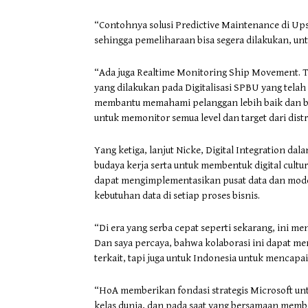
“Contohnya solusi Predictive Maintenance di Up
sehingga pemeliharaan bisa segera dilakukan, un
“Ada juga Realtime Monitoring Ship Movement. 
yang dilakukan pada Digitalisasi SPBU yang telah
membantu memahami pelanggan lebih baik dan be
untuk memonitor semua level dan target dari distr
Yang ketiga, lanjut Nicke, Digital Integration da
budaya kerja serta untuk membentuk digital cultur
dapat mengimplementasikan pusat data dan moder
kebutuhan data di setiap proses bisnis.
“Di era yang serba cepat seperti sekarang, ini 
Dan saya percaya, bahwa kolaborasi ini dapat m
terkait, tapi juga untuk Indonesia untuk mencapa
“HoA memberikan fondasi strategis Microsoft un
kelas dunia, dan pada saat yang bersamaan mem