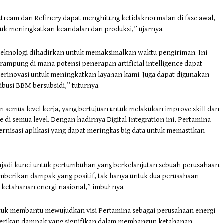
stream dan Refinery dapat menghitung ketidaknormalan di fase awal,
tuk meningkatkan keandalan dan produksi,” ujarnya.
Teknologi dihadirkan untuk memaksimalkan waktu pengiriman. Ini
 rampung di mana potensi penerapan artificial intelligence dapat
rinovasi untuk meningkatkan layanan kami. Juga dapat digunakan
ibusi BBM bersubsidi,” tuturnya.
lam semua level kerja, yang bertujuan untuk melakukan improve skill dan
e di semua level. Dengan hadirnya Digital Integration ini, Pertamina
nisasi aplikasi yang dapat meringkas big data untuk memastikan
menjadi kunci untuk pertumbuhan yang berkelanjutan sebuah perusahaan.
emberikan dampak yang positif, tak hanya untuk dua perusahaan
i ketahanan energi nasional,” imbuhnya.
tuk membantu mewujudkan visi Pertamina sebagai perusahaan energi
berikan dampak yang signifikan dalam membangun ketahanan