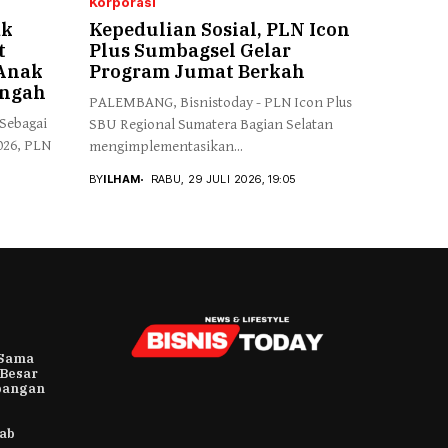
Korporasi
ak
Kepedulian Sosial, PLN Icon
t
Plus Sumbagsel Gelar
 Anak
Program Jumat Berkah
engah
PALEMBANG, Bisnistoday - PLN Icon Plus
Sebagai
SBU Regional Sumatera Bagian Selatan
026, PLN
mengimplementasikan...
BY
ILHAM
RABU, 29 JULI 2026, 19:05
 Sama
 Besar
bangan
rab