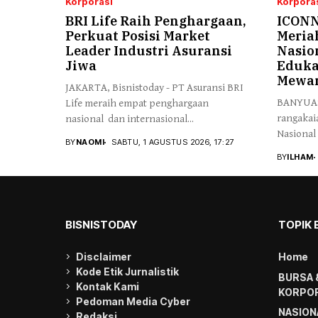
Korporasi
Korpora
BRI Life Raih Penghargaan,
ICONN
Perkuat Posisi Market
Meria
Leader Industri Asuransi
Nasio
Jiwa
Eduka
Mewar
JAKARTA, Bisnistoday - PT Asuransi BRI
BANYUASI
Life meraih empat penghargaan
rangakai
nasional dan internasional...
Nasional
BY
NAOMI
SABTU, 1 AGUSTUS 2026, 17:27
BY
ILHAM
BISNISTODAY
TOPIK 
Disclaimer
Home
Kode Etik Jurnalistik
BURSA 
Kontak Kami
KORPOR
Pedoman Media Cyber
NASION
Redaksi