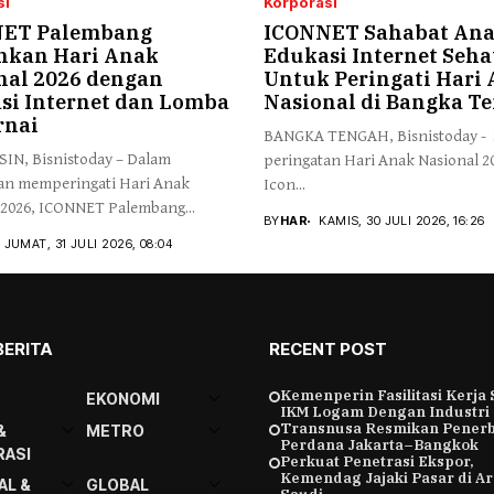
si
Korporasi
ET Palembang
ICONNET Sahabat An
hkan Hari Anak
Edukasi Internet Seha
nal 2026 dengan
Untuk Peringati Hari
si Internet dan Lomba
Nasional di Bangka T
nai
BANGKA TENGAH, Bisnistoday - 
N, Bisnistoday – Dalam
peringatan Hari Anak Nasional 2
an memperingati Hari Anak
Icon...
 2026, ICONNET Palembang...
BY
HAR
KAMIS, 30 JULI 2026, 16:26
JUMAT, 31 JULI 2026, 08:04
BERITA
RECENT POST
Kemenperin Fasilitasi Kerja
EKONOMI
IKM Logam Dengan Industri
Transnusa Resmikan Pener
&
METRO
Perdana Jakarta–Bangkok
ASI
Perkuat Penetrasi Ekspor,
Kemendag Jajaki Pasar di A
AL &
GLOBAL