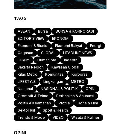
TAGS
ASEAN
Bursa
BURSA & KORPORASI
EDITOR'S VIEW
EKONOMI
Ekonomi & Bisnis
Ekonomi Rakyat
Energi
Gagasan
GLOBAL
HEADLINE NEWS
Hukum
Humaniora
Indepth
Jakarta Region
Kawasan Global
Kilas Metro
Komunitas
Korporasi
LIFESTYLE
Lingkungan
METRO
Nasional
NASIONAL & POLITIK
OPINI
Otomotif & Tekno
Perbankan & Asuransi
Politik & Keamanan
Profile
Rona & Film
Sektor Riil
Sport & Health
Trends & Mode
VIDEO
Wisata & Kuliner
OPINI