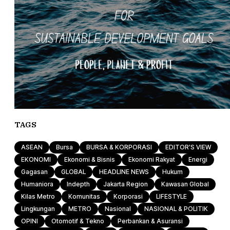
TAGS
ASEAN
Bursa
BURSA & KORPORASI
EDITOR'S VIEW
EKONOMI
Ekonomi & Bisnis
Ekonomi Rakyat
Energi
Gagasan
GLOBAL
HEADLINE NEWS
Hukum
Humaniora
Indepth
Jakarta Region
Kawasan Global
Kilas Metro
Komunitas
Korporasi
LIFESTYLE
Lingkungan
METRO
Nasional
NASIONAL & POLITIK
OPINI
Otomotif & Tekno
Perbankan & Asuransi