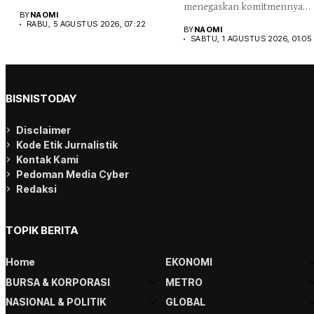
menegaskan komitmennya
yang menegaskan kemerdekaan...
BY
NAOMI
menjaga integritas dan
RABU, 5 AGUSTUS 2026, 07:22
BY
NAOMI
kepercayaan publik...
SABTU, 1 AGUSTUS 2026, 01:05
BISNISTODAY
Disclaimer
Kode Etik Jurnalistik
Kontak Kami
Pedoman Media Cyber
Redaksi
TOPIK BERITA
Home
EKONOMI
BURSA & KORPORASI
METRO
NASIONAL & POLITIK
GLOBAL