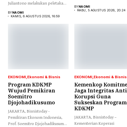
Juliantono melakukan peletakan
simbolis...
BY
NAOMI
batu pertama...
RABU, 5 AGUSTUS 2026, 20:24
BY
NAOMI
KAMIS, 6 AGUSTUS 2026, 16:59
EKONOMI
Ekonomi & Bisnis
EKONOMI
Ekonomi & Bisnis
Program KDKMP
Kemenkop Komitm
Wujud Pemikiran
Jaga Integritas Anti
Soemitro
Korupsi Guna
Djojohadikusumo
Sukseskan Program
KDKMP
JAKARTA, Bisnistoday -
JAKARTA, Bisnistoday –
Pemikiran Ekonom Indonesia,
Kementerian Koperasi
Prof. Soemitro Djojohadikusumo