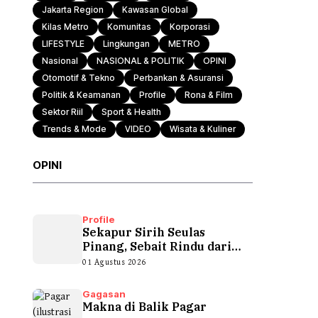
Jakarta Region
Kawasan Global
Kilas Metro
Komunitas
Korporasi
LIFESTYLE
Lingkungan
METRO
Nasional
NASIONAL & POLITIK
OPINI
Otomotif & Tekno
Perbankan & Asuransi
Politik & Keamanan
Profile
Rona & Film
Sektor Riil
Sport & Health
Trends & Mode
VIDEO
Wisata & Kuliner
OPINI
Profile
Sekapur Sirih Seulas
Pinang, Sebait Rindu dari
Tepian Teluk
01 Agustus 2026
Gagasan
Makna di Balik Pagar