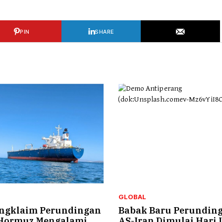
PIN
SHARE
GLOBAL
ngklaim Perundingan
Babak Baru Perundin
 Hormuz Mengalami
AS-Iran Dimulai Hari 