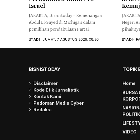
Israel
Kema
JAKARTA, Bisnistoday – Kemenangan
JAKARTA,
Abdul El-Sayed di Michigan dalam
Negeri A
pemilihan pendahuluan Partai...
pihaknya 
BY
ADI
JUMAT, 7 AGUSTUS 2026, 08:20
BY
ADI
RA
BISNISTODAY
TOPIK 
Disclaimer
Home
Kode Etik Jurnalistik
BURSA 
Kontak Kami
KORPOR
Pedoman Media Cyber
NASION
Redaksi
POLITI
LIFEST
VIDEO