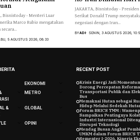
juan
JAKARTA, Bisnistoday - Presiden
 Bisnistoday - Menteri Luar
Serikat Donald Trump menyatak
merika Marco Rubio mengatakan
negosiasi dengan Iran...
secara...
BY
ADI
SENIN, 3 AGUSTUS 2026, 10:
BU, 5 AGUSTUS 2026, 08:33
BERITA
RECENT POST
Krisis Energi Jadi Momentu
EKONOMI
Dorong Percepatan Reforma
Transportasi Publik dan Elekt
&
METRO
Bus
ASI
Memaknai Hutan sebagai Ru
Hidup Melalui Sedekah Huta
AL &
GLOBAL
Forum BRICS TMM : Wamenp
K
Sampaikan Pentingnya Kolab
Industri Internasional Diten
YLE
OPINI
Disrupsi Teknologi
Mendag Busan Angkat Pemb
UMKM dalam Forum BRICS 
Sementer I-2026, Kinerja Ek