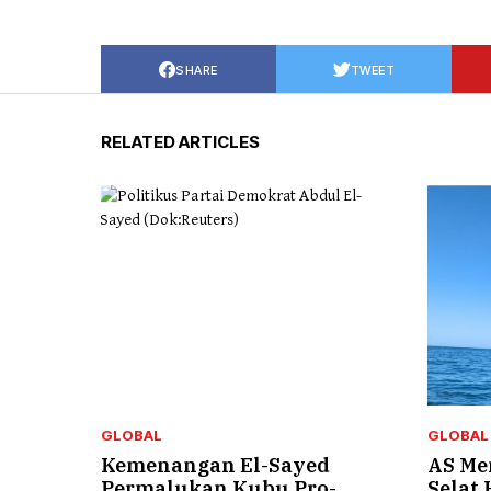
SHARE
TWEET
RELATED ARTICLES
GLOBAL
GLOBAL
Kemenangan El-Sayed
AS Me
Permalukan Kubu Pro-
Selat