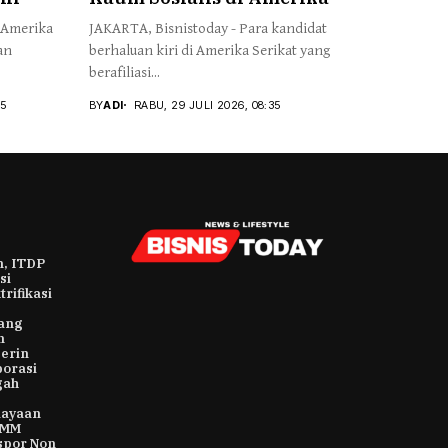
 Amerika
JAKARTA, Bisnistoday - Para kandidat
an
berhaluan kiri di Amerika Serikat yang
berafiliasi...
55
BY
ADI
RABU, 29 JULI 2026, 08:35
m, ITDP
si
rifikasi
ang
n
erin
orasi
gah
iayaan
TMM
spor Non