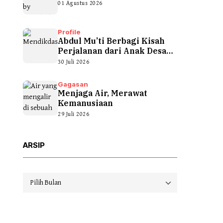
01 Agustus 2026
Profile
Abdul Mu’ti Berbagi Kisah
Perjalanan dari Anak Desa
hingga...
30 Juli 2026
Gagasan
Menjaga Air, Merawat
Kemanusiaan
29 Juli 2026
ARSIP
Arsip