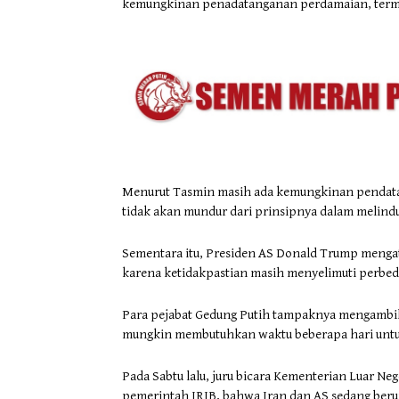
kemungkinan penadatanganan perdamaian, termas
Menurut Tasmin masih ada kemungkinan pendata
tidak akan mundur dari prinsipnya dalam melind
Sementara itu, Presiden AS Donald Trump menga
karena ketidakpastian masih menyelimuti perbeda
Para pejabat Gedung Putih tampaknya mengambil
mungkin membutuhkan waktu beberapa hari untu
Pada Sabtu lalu, juru bicara Kementerian Luar Neg
pemerintah IRIB, bahwa Iran dan AS sedang ber