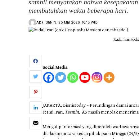
sambil menyatakan bahwa kesepakatan 
membutuhkan waktu beberapa hari.
Otomotif & Tekno
ADI
SENIN, 25 MEI 2026, 10:18 WIB
Rudal Iran (do
Social Media
JAKARTA, Bisnistoday – Perundingan damai antara
resmi Iran,
Tasmin
, AS masih menolak menerima kl
Mengutip informasi yang diperoleh wartawanny
dilakukan antara kedua pihak pada Minggu (24/5/2