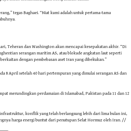
erang,” tegas Baghaei. “Niat kami adalah untuk pertama-tama
imbuhnya.
hari, Teheran dan Washington akan mencapai kesepakatan akhir. “Di
entian serangan maritim AS, atau blokade angkatan laut seperti
g berkaitan dengan pembebasan aset Iran yang dibekukan.”
ada 8 April setelah 40 hari pertempuran yang dimulai serangan AS dan
sempat merundingkan perdamaian di Islamabad, Pakistan pada 11 dan 12
rastruktur, konflik yang telah berlangsung lebih dari lima bulan ini,
gnya harga energi buntut dari penutupan Selat Hormuz oleh Iran. //