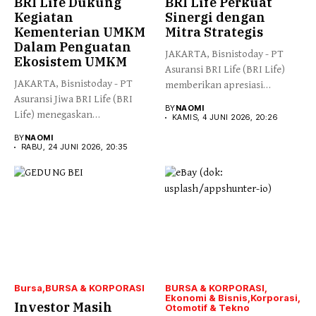
BRI Life Dukung
BRI Life Perkuat
Kegiatan
Sinergi dengan
Kementerian UMKM
Mitra Strategis
Dalam Penguatan
JAKARTA, Bisnistoday - PT
Ekosistem UMKM
Asuransi BRI Life (BRI Life)
JAKARTA, Bisnistoday - PT
memberikan apresiasi
Asuransi Jiwa BRI Life (BRI
kepada...
BY
NAOMI
Life) menegaskan
KAMIS, 4 JUNI 2026, 20:26
komitmennya...
BY
NAOMI
RABU, 24 JUNI 2026, 20:35
Bursa
BURSA & KORPORASI
BURSA & KORPORASI
Ekonomi & Bisnis
Korporasi
Investor Masih
Otomotif & Tekno