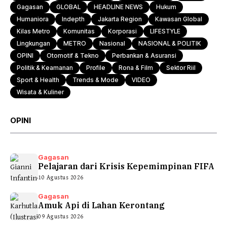
Gagasan
GLOBAL
HEADLINE NEWS
Hukum
Humaniora
Indepth
Jakarta Region
Kawasan Global
Kilas Metro
Komunitas
Korporasi
LIFESTYLE
Lingkungan
METRO
Nasional
NASIONAL & POLITIK
OPINI
Otomotif & Tekno
Perbankan & Asuransi
Politik & Keamanan
Profile
Rona & Film
Sektor Riil
Sport & Health
Trends & Mode
VIDEO
Wisata & Kuliner
OPINI
Gagasan
Pelajaran dari Krisis Kepemimpinan FIFA
10 Agustus 2026
Gagasan
Amuk Api di Lahan Kerontang
09 Agustus 2026