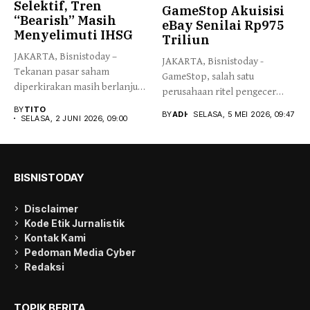
Selektif, Tren
GameStop Akuisisi
“Bearish” Masih
eBay Senilai Rp975
Menyelimuti IHSG
Triliun
JAKARTA, Bisnistoday –
JAKARTA, Bisnistoday -
Tekanan pasar saham
GameStop, salah satu
diperkirakan masih berlanjut
perusahaan ritel pengecer
pasca rebalancing MSCI...
video game asal Amerika...
BY
TITO
BY
ADI
SELASA, 5 MEI 2026, 09:47
SELASA, 2 JUNI 2026, 09:00
BISNISTODAY
Disclaimer
Kode Etik Jurnalistik
Kontak Kami
Pedoman Media Cyber
Redaksi
TOPIK BERITA