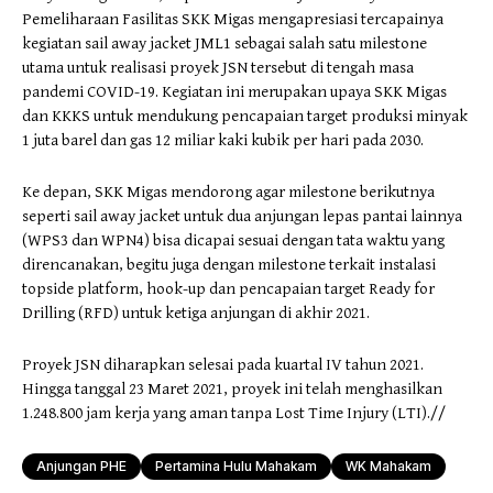
Pemeliharaan Fasilitas SKK Migas mengapresiasi tercapainya
kegiatan sail away jacket JML1 sebagai salah satu milestone
utama untuk realisasi proyek JSN tersebut di tengah masa
pandemi COVID-19. Kegiatan ini merupakan upaya SKK Migas
dan KKKS untuk mendukung pencapaian target produksi minyak
1 juta barel dan gas 12 miliar kaki kubik per hari pada 2030.
Ke depan, SKK Migas mendorong agar milestone berikutnya
seperti sail away jacket untuk dua anjungan lepas pantai lainnya
(WPS3 dan WPN4) bisa dicapai sesuai dengan tata waktu yang
direncanakan, begitu juga dengan milestone terkait instalasi
topside platform, hook-up dan pencapaian target Ready for
Drilling (RFD) untuk ketiga anjungan di akhir 2021.
Proyek JSN diharapkan selesai pada kuartal IV tahun 2021.
Hingga tanggal 23 Maret 2021, proyek ini telah menghasilkan
1.248.800 jam kerja yang aman tanpa Lost Time Injury (LTI).//
Anjungan PHE
Pertamina Hulu Mahakam
WK Mahakam