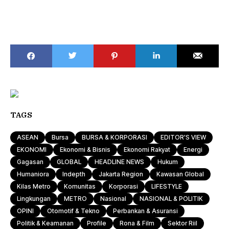
TAGS
ASEAN
Bursa
BURSA & KORPORASI
EDITOR'S VIEW
EKONOMI
Ekonomi & Bisnis
Ekonomi Rakyat
Energi
Gagasan
GLOBAL
HEADLINE NEWS
Hukum
Humaniora
Indepth
Jakarta Region
Kawasan Global
Kilas Metro
Komunitas
Korporasi
LIFESTYLE
Lingkungan
METRO
Nasional
NASIONAL & POLITIK
OPINI
Otomotif & Tekno
Perbankan & Asuransi
Politik & Keamanan
Profile
Rona & Film
Sektor Riil