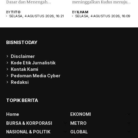
Dasar dan Menengah
meninggalkan Kudus menuju
(Kemendikdasmen) bersama
berbagai penjuru...
BY
TITO
BY
ILHAM
Pemerintah Inggris...
SELASA, 4 AGUSTUS 2026, 16:21
SELASA, 4 AGUSTUS 2026, 16:09
BISNISTODAY
Disclaimer
Kode Etik Jurnalistik
Kontak Kami
Pedoman Media Cyber
Redaksi
TOPIK BERITA
Home
EKONOMI
BURSA & KORPORASI
METRO
NASIONAL & POLITIK
GLOBAL