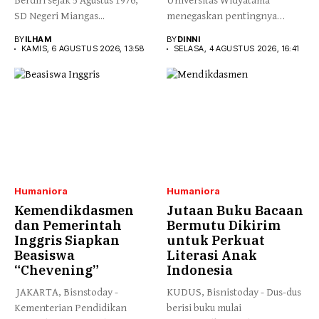
Berdiri sejak 5 Agustus 1976,
Universitas Widyatama
SD Negeri Miangas...
menegaskan pentingnya
membangun sistem
BY
ILHAM
BY
DINNI
pendidikan tinggi yang
KAMIS, 6 AGUSTUS 2026, 13:58
SELASA, 4 AGUSTUS 2026, 16:41
mampu...
Humaniora
Humaniora
Kemendikdasmen
Jutaan Buku Bacaan
dan Pemerintah
Bermutu Dikirim
Inggris Siapkan
untuk Perkuat
Beasiswa
Literasi Anak
“Chevening”
Indonesia
JAKARTA, Bisnstoday -
KUDUS, Bisnistoday - Dus-dus
Kementerian Pendidikan
berisi buku mulai