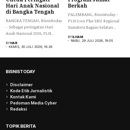
Hari Anak Nasional
Berkah
di Bangka Tengah
PALEMBANG, Bisnistoday -
BANGKA TENGAH, Bisnistoday
PLN Icon Plus SBU Regional
- Sebagai peringatan Hari
Sumatera Bagian Selatan
Anak Nasional 2026, PLN
mengimplementasikan...
BY
ILHAM
Icon...
RABU, 29 JULI 2026, 19:05
BY
HAR
KAMIS, 30 JULI 2026, 16:26
BISNISTODAY
Disclaimer
Kode Etik Jurnalistik
Kontak Kami
Pedoman Media Cyber
Redaksi
TOPIK BERITA