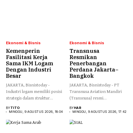
Ekonomi & Bisnis
Ekonomi & Bisnis
Kemenperin
Transnusa
Fasilitasi Kerja
Resmikan
Sama IKM Logam
Penerbangan
Dengan Industri
Perdana Jakarta–
Besar
Bangkok
JAKARTA, Bisnistoday -
JAKARTA, Bisnistoday - PT
Industri logam memiliki posisi
Transnusa Aviation Mandiri
strategis dalam struktur
(Transnusa) resmi
manufaktur nasional...
mengoperasikan penerbangan
BY
TITO
BY
HAR
perdana...
MINGGU, 9 AGUSTUS 2026, 18:04
MINGGU, 9 AGUSTUS 2026, 17:42