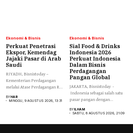
Ekonomi & Bisnis
Ekonomi & Bisnis
Perkuat Penetrasi
Sial Food & Drinks
Ekspor, Kemendag
Indonesia 2026
Jajaki Pasar di Arab
Perkuat Indonesia
Saudi
Dalam Bisnis
Perdagangan
RIYADH, Bisnistoday –
Pangan Global
Kementerian Perdagangan
JAKARTA, Bisnistoday -
melalui Atase Perdagangan RI
Indonesia sebagai salah satu
Riyadh menggencarkan
BY
HAR
pasar pangan dengan
promosi...
MINGGU, 9 AGUSTUS 2026, 13:31
pertumbuhan tercepat...
BY
ILHAM
SABTU, 8 AGUSTUS 2026, 21:09