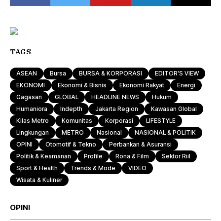
TAGS
ASEAN
Bursa
BURSA & KORPORASI
EDITOR'S VIEW
EKONOMI
Ekonomi & Bisnis
Ekonomi Rakyat
Energi
Gagasan
GLOBAL
HEADLINE NEWS
Hukum
Humaniora
Indepth
Jakarta Region
Kawasan Global
Kilas Metro
Komunitas
Korporasi
LIFESTYLE
Lingkungan
METRO
Nasional
NASIONAL & POLITIK
OPINI
Otomotif & Tekno
Perbankan & Asuransi
Politik & Keamanan
Profile
Rona & Film
Sektor Riil
Sport & Health
Trends & Mode
VIDEO
Wisata & Kuliner
OPINI