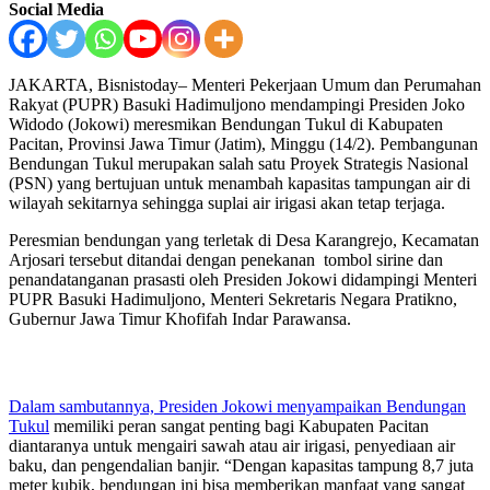
Social Media
JAKARTA, Bisnistoday– Menteri Pekerjaan Umum dan Perumahan
Rakyat (PUPR) Basuki Hadimuljono mendampingi Presiden Joko
Widodo (Jokowi) meresmikan Bendungan Tukul di Kabupaten
Pacitan, Provinsi Jawa Timur (Jatim), Minggu (14/2). Pembangunan
Bendungan Tukul merupakan salah satu Proyek Strategis Nasional
(PSN) yang bertujuan untuk menambah kapasitas tampungan air di
wilayah sekitarnya sehingga suplai air irigasi akan tetap terjaga.
Peresmian bendungan yang terletak di Desa Karangrejo, Kecamatan
Arjosari tersebut ditandai dengan penekanan tombol sirine dan
penandatanganan prasasti oleh Presiden Jokowi didampingi Menteri
PUPR Basuki Hadimuljono, Menteri Sekretaris Negara Pratikno,
Gubernur Jawa Timur Khofifah Indar Parawansa.
Dalam sambutannya, Presiden Jokowi menyampaikan Bendungan
Tukul
memiliki peran sangat penting bagi Kabupaten Pacitan
diantaranya untuk mengairi sawah atau air irigasi, penyediaan air
baku, dan pengendalian banjir. “Dengan kapasitas tampung 8,7 juta
meter kubik, bendungan ini bisa memberikan manfaat yang sangat