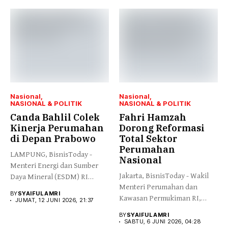
Nasional
Nasional
NASIONAL & POLITIK
NASIONAL & POLITIK
Canda Bahlil Colek
Fahri Hamzah
Kinerja Perumahan
Dorong Reformasi
di Depan Prabowo
Total Sektor
Perumahan
LAMPUNG, BisnisToday -
Nasional
Menteri Energi dan Sumber
Jakarta, BisnisToday - Wakil
Daya Mineral (ESDM) RI
Menteri Perumahan dan
Bahlil...
BY
SYAIFUL AMRI
Kawasan Permukiman RI,
JUMAT, 12 JUNI 2026, 21:37
Fahri Hamzah,...
BY
SYAIFUL AMRI
SABTU, 6 JUNI 2026, 04:28