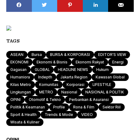
TAGS
ASEAN
Bursa
BURSA & KORPORASI
EDITOR'S VIEW
EKONOMI
Ekonomi & Bisnis
Ekonomi Rakyat
Energi
Gagasan
GLOBAL
HEADLINE NEWS
Hukum
Humaniora
Indepth
Jakarta Region
Kawasan Global
Kilas Metro
Komunitas
Korporasi
LIFESTYLE
Lingkungan
METRO
Nasional
NASIONAL & POLITIK
OPINI
Otomotif & Tekno
Perbankan & Asuransi
Politik & Keamanan
Profile
Rona & Film
Sektor Riil
Sport & Health
Trends & Mode
VIDEO
Wisata & Kuliner
OPINI