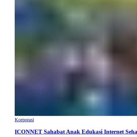
Korporasi
ICONNET Sahabat Anak Edukasi Internet Sehat