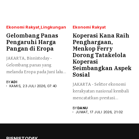
Ekonomi Rakyat
Lingkungan
Ekonomi Rakyat
Gelombang Panas
Koperasi Kana Raih
Pengaruhi Harga
Penghargaan,
Pangan di Eropa
Menkop Ferry
Dorong Tatakelola
JAKARTA, Bisnistoday -
Koperasi
Gelombang panas yang
Seimbangkan Aspek
melanda Eropa pada Juni lalu
Sosial
diperkirakan...
BY
ADI
JAKARTA - Sektor ekonomi
KAMIS, 23 JULI 2026, 07:40
kerakyatan nasional kembali
mencatatkan prestasi
gemilang melalui pencapaian...
BY
DANU
JUMAT, 17 JULI 2026, 21:02
BISNISTODAY