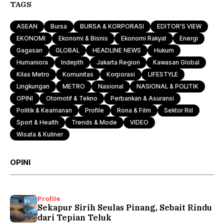
TAGS
ASEAN
Bursa
BURSA & KORPORASI
EDITOR'S VIEW
EKONOMI
Ekonomi & Bisnis
Ekonomi Rakyat
Energi
Gagasan
GLOBAL
HEADLINE NEWS
Hukum
Humaniora
Indepth
Jakarta Region
Kawasan Global
Kilas Metro
Komunitas
Korporasi
LIFESTYLE
Lingkungan
METRO
Nasional
NASIONAL & POLITIK
OPINI
Otomotif & Tekno
Perbankan & Asuransi
Politik & Keamanan
Profile
Rona & Film
Sektor Riil
Sport & Health
Trends & Mode
VIDEO
Wisata & Kuliner
OPINI
Profile
Sekapur Sirih Seulas Pinang, Sebait Rindu
dari Tepian Teluk