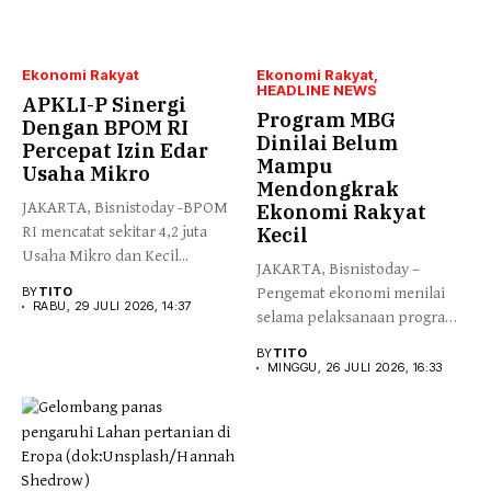
Ekonomi Rakyat
Ekonomi Rakyat
HEADLINE NEWS
APKLI-P Sinergi
Program MBG
Dengan BPOM RI
Dinilai Belum
Percepat Izin Edar
Mampu
Usaha Mikro
Mendongkrak
JAKARTA, Bisnistoday -BPOM
Ekonomi Rakyat
RI mencatat sekitar 4,2 juta
Kecil
Usaha Mikro dan Kecil...
JAKARTA, Bisnistoday –
BY
TITO
Pengemat ekonomi menilai
RABU, 29 JULI 2026, 14:37
selama pelaksanaan program
Makan Bergizi Gratis...
BY
TITO
MINGGU, 26 JULI 2026, 16:33