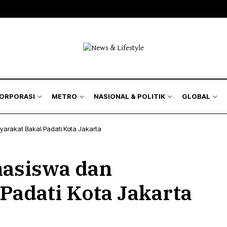
isnis
Bursa
Jakarta Region
Nasional
kyat
Korporasi
Kilas Metro
Politik & Keamanan
Hukum
& Asuransi
Humaniora
KORPORASI
METRO
NASIONAL & POLITIK
GLOBAL
Lingkungan
arakat Bakal Padati Kota Jakarta
isnis
Bursa
Jakarta Region
Nasional
asiswa dan
kyat
Korporasi
Kilas Metro
Politik & Keamanan
Hukum
Padati Kota Jakarta
& Asuransi
Humaniora
Lingkungan