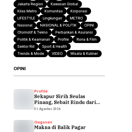
Jakarta Region
Kawasan Global
Kilas Metro
Komunitas
Korporasi
Otomotif & Tekno
LIFESTYLE
Lingkungan
METRO
Nasional
NASIONAL & POLITIK
OPINI
Otomotif & Tekno
Perbankan & Asuransi
Politik & Keamanan
Profile
Rona & Film
Sektor Riil
Sport & Health
Trends & Mode
VIDEO
Wisata & Kuliner
OPINI
Profile
Sekapur Sirih Seulas
Pinang, Sebait Rindu dari
Tepian Teluk
01 Agustus 2026
Gagasan
Makna di Balik Pagar