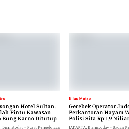
tro
Kilas Metro
songan Hotel Sultan,
Gerebek Operator Judo
lah Pintu Kawasan
Perkantoran Hayam 
a Bung Karno Ditutup
Polisi Sita Rp1,9 Milia
 Bisnistoday – Pusat Pengelolaan
JAKARTA, Bisnistoday – Badan R