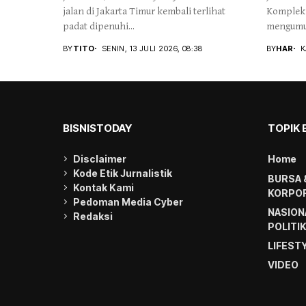
jalan di Jakarta Timur kembali terlihat
Komplek 
padat dipenuhi...
mengumu
BY
TITO
SENIN, 13 JULI 2026, 08:38
BY
HAR
K
BISNISTODAY
TOPIK 
Disclaimer
Home
Kode Etik Jurnalistik
BURSA 
Kontak Kami
KORPOR
Pedoman Media Cyber
NASION
Redaksi
POLITI
LIFEST
VIDEO