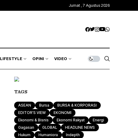
Jumat , 7 Agustus 2026
Kawasan Global
Trends & Mode
Gagasan
ASEAN
Rona & Film
Profile
Wisata & Kuliner
Indepth
Komunitas
LIFESTYLE
OPINI
VIDEO
Sport & Health
Otomotif & Tekno
Kawasan Global
Trends & Mode
Gagasan
TAGS
ASEAN
Rona & Film
Profile
ASEAN
Bursa
BURSA & KORPORASI
Wisata & Kuliner
Indepth
EDITOR'S VIEW
EKONOMI
Ekonomi & Bisnis
Ekonomi Rakyat
Energi
Komunitas
Gagasan
GLOBAL
HEADLINE NEWS
Hukum
Humaniora
Indepth
Sport & Health