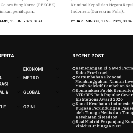
Gelora Bung Karno (PPKGBK)
Kriminal Kepolisian Negara Repu
mkan penutupan...
Indonesia (Bareskrim Polri)...
AMIS, 18 JUNI 2026, 07:41
BY
HAR
MINGGU, 10 MEI 2026, 09:04
BERITA
RECENT POST
Kemenangan El-Sayed Perm
EKONOMI
Kubu Pro-Israel
Pertumbuhan Ekonomi
&
METRO
Membanggakan, Namun Inve
ASI
Masih Selektif Pembelian Sa
Komunikasi Publik Kemente
AL &
GLOBAL
ATR/BPN Raih Popular Gove
K
Institutions Award 2026
Konsil Kesehatan Indonesia 
YLE
OPINI
Dugaan Perundungan Pasie
oleh Tenaga Medis dan Tena
Kesehatan di Medsos
Real Madrid Perpanjang Kon
Vinicius Jr hingga 2032