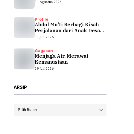
01 Agustus 2026
Profile
Abdul Mu’ti Berbagi Kisah
Perjalanan dari Anak Desa
hingga...
30 Juli 2026
Gagasan
Menjaga Air, Merawat
Kemanusiaan
29 Juli 2026
ARSIP
Arsip