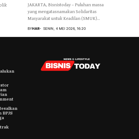
JAKARTA, Bisnistoday – Puluhan massa
blik
yang mengatasnamakan Solidaritas
Masyarakat untuk Keadilan (SMUK)...
BY
HAR
SENIN, 4 MEI 2026, 16:20
alukan
stor
ham
rian
rnment
Sesalkan
n BPJS
ga
trak