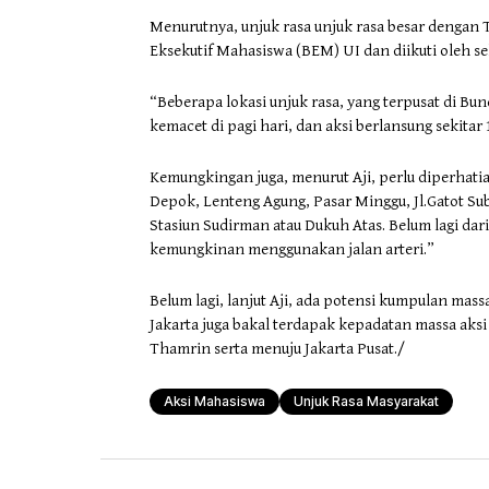
Menurutnya, unjuk rasa unjuk rasa besar denga
Eksekutif Mahasiswa (BEM) UI dan diikuti oleh sek
“Beberapa lokasi unjuk rasa, yang terpusat di Bun
kemacet di pagi hari, dan aksi berlansung sekitar 
Kemungkingan juga, menurut Aji, perlu diperhati
Depok, Lenteng Agung, Pasar Minggu, Jl.Gatot Su
Stasiun Sudirman atau Dukuh Atas. Belum lagi dar
kemungkinan menggunakan jalan arteri.”
Belum lagi, lanjut Aji, ada potensi kumpulan ma
Jakarta juga bakal terdapak kepadatan massa aks
Thamrin serta menuju Jakarta Pusat./
Aksi Mahasiswa
Unjuk Rasa Masyarakat