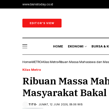
www.bisnistoday.co.id
Ekonomi & B
Ekonomi Ra
EDITOR'S VIEW
Sektor Riil
Perbankan 
HOME
EKONOMI
BURSA & 
Energi
Home
METRO
Kilas Metro
Ribuan Massa Mahasiswa dan Masy
Ekonomi & B
Kilas Metro
Ribuan Massa Mah
Ekonomi Ra
Sektor Riil
Masyarakat Bakal 
Perbankan 
TITO
JUMAT, 12 JUNI 2026, 08:06 WIB
Energi