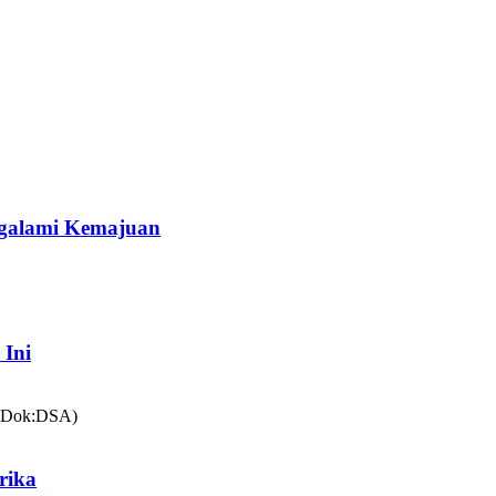
galami Kemajuan
 Ini
rika