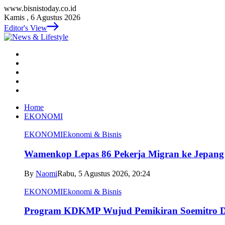
www.bisnistoday.co.id
Kamis , 6 Agustus 2026
Editor's View
Home
EKONOMI
EKONOMI
Ekonomi & Bisnis
Wamenkop Lepas 86 Pekerja Migran ke Jepang
By
Naomi
Rabu, 5 Agustus 2026, 20:24
EKONOMI
Ekonomi & Bisnis
Program KDKMP Wujud Pemikiran Soemitro D