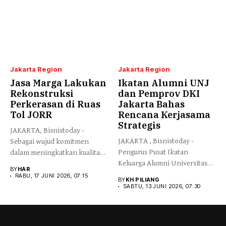
Jakarta Region
Jakarta Region
Jasa Marga Lakukan
Ikatan Alumni UNJ
Rekonstruksi
dan Pemprov DKI
Perkerasan di Ruas
Jakarta Bahas
Tol JORR
Rencana Kerjasama
Strategis
JAKARTA, Bisnistoday -
JAKARTA , Bisnistoday -
Sebagai wujud komitmen
Pengurus Pusat Ikatan
dalam meningkatkan kualitas
Keluarga Alumni Universitas
infrastruktur secara
BY
HAR
Negeri Jakarta...
berkelanjutan,...
RABU, 17 JUNI 2026, 07:15
BY
KH PILIANG
SABTU, 13 JUNI 2026, 07:30