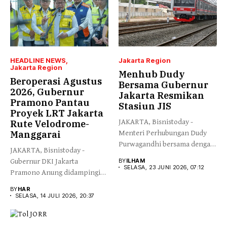
HEADLINE NEWS
Jakarta Region
Jakarta Region
Menhub Dudy
Beroperasi Agustus
Bersama Gubernur
2026, Gubernur
Jakarta Resmikan
Pramono Pantau
Stasiun JIS
Proyek LRT Jakarta
JAKARTA, Bisnistoday -
Rute Velodrome-
Manggarai
Menteri Perhubungan Dudy
Purwagandhi bersama dengan
JAKARTA, Bisnistoday -
Gubernur DKI Jakarta...
Gubernur DKI Jakarta
BY
ILHAM
SELASA, 23 JUNI 2026, 07:12
Pramono Anung didampingi
Direktur Utama Jakarta...
BY
HAR
SELASA, 14 JULI 2026, 20:37