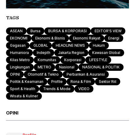
TAGS
ASEAN
Bursa
BURSA & KORPORASI
EDITOR'S VIEW
EKONOMI
Ekonomi & Bisnis
Ekonomi Rakyat
Energi
Gagasan
GLOBAL
HEADLINE NEWS
Hukum
Humaniora
Indepth
Jakarta Region
Kawasan Global
Kilas Metro
Komunitas
Korporasi
LIFESTYLE
Lingkungan
METRO
Nasional
NASIONAL & POLITIK
OPINI
Otomotif & Tekno
Perbankan & Asuransi
Politik & Keamanan
Profile
Rona & Film
Sektor Riil
Sport & Health
Trends & Mode
VIDEO
Wisata & Kuliner
OPINI
Profile