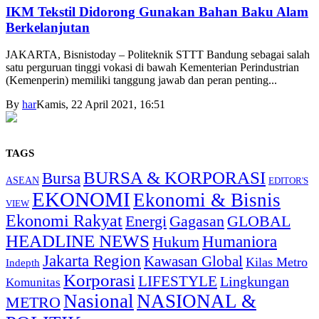
IKM Tekstil Didorong Gunakan Bahan Baku Alam
Berkelanjutan
JAKARTA, Bisnistoday – Politeknik STTT Bandung sebagai salah
satu perguruan tinggi vokasi di bawah Kementerian Perindustrian
(Kemenperin) memiliki tanggung jawab dan peran penting...
By
har
Kamis, 22 April 2021, 16:51
TAGS
BURSA & KORPORASI
Bursa
ASEAN
EDITOR'S
EKONOMI
Ekonomi & Bisnis
VIEW
Ekonomi Rakyat
Energi
Gagasan
GLOBAL
HEADLINE NEWS
Humaniora
Hukum
Jakarta Region
Kawasan Global
Kilas Metro
Indepth
Korporasi
LIFESTYLE
Lingkungan
Komunitas
Nasional
NASIONAL &
METRO