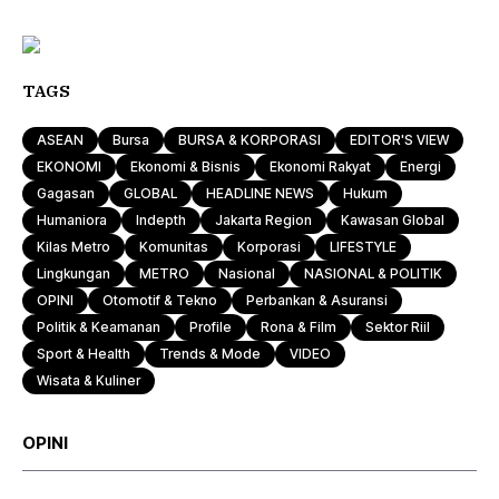
TAGS
ASEAN
Bursa
BURSA & KORPORASI
EDITOR'S VIEW
EKONOMI
Ekonomi & Bisnis
Ekonomi Rakyat
Energi
Gagasan
GLOBAL
HEADLINE NEWS
Hukum
Humaniora
Indepth
Jakarta Region
Kawasan Global
Kilas Metro
Komunitas
Korporasi
LIFESTYLE
Lingkungan
METRO
Nasional
NASIONAL & POLITIK
OPINI
Otomotif & Tekno
Perbankan & Asuransi
Politik & Keamanan
Profile
Rona & Film
Sektor Riil
Sport & Health
Trends & Mode
VIDEO
Wisata & Kuliner
OPINI