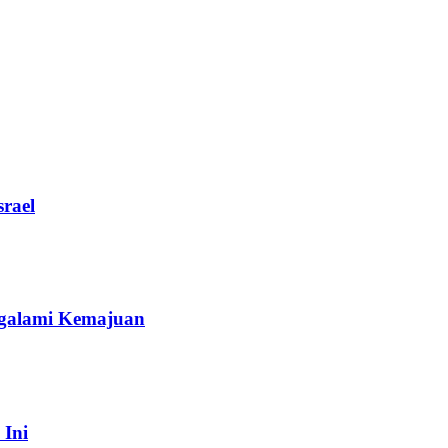
rael
galami Kemajuan
 Ini