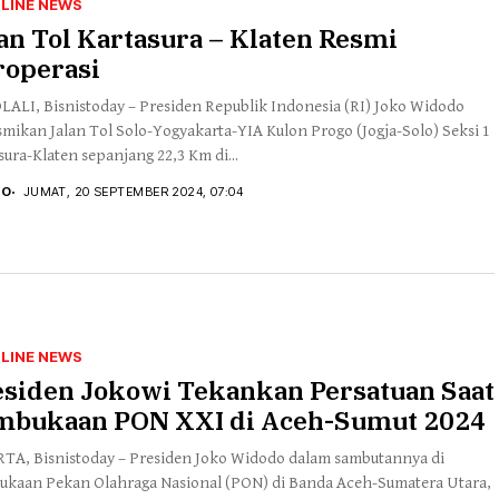
LINE NEWS
an Tol Kartasura – Klaten Resmi
roperasi
ALI, Bisnistoday – Presiden Republik Indonesia (RI) Joko Widodo
mikan Jalan Tol Solo-Yogyakarta-YIA Kulon Progo (Jogja-Solo) Seksi 1
sura-Klaten sepanjang 22,3 Km di...
TO
JUMAT, 20 SEPTEMBER 2024, 07:04
LINE NEWS
esiden Jokowi Tekankan Persatuan Saat
mbukaan PON XXI di Aceh-Sumut 2024
TA, Bisnistoday – Presiden Joko Widodo dalam sambutannya di
kaan Pekan Olahraga Nasional (PON) di Banda Aceh-Sumatera Utara,