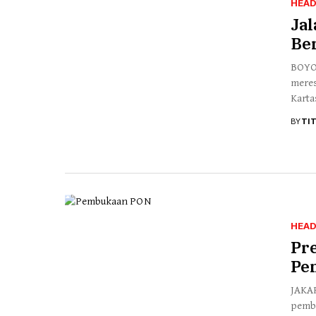
HEAD
Jal
Be
BOYOL
meres
Karta
BY
TI
HEAD
Pr
Pe
JAKAR
pembu