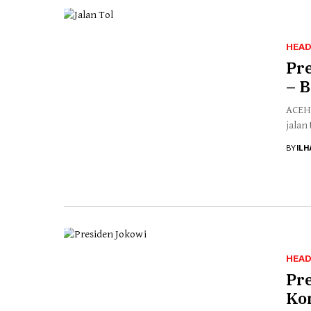
HEAD
Pre
– 
ACEH,
jalan
BY
IL
HEAD
Pr
Ko