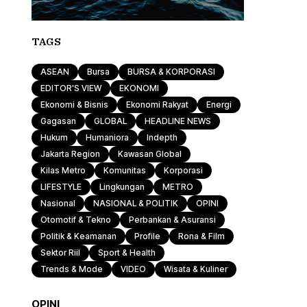
TAGS
ASEAN
Bursa
BURSA & KORPORASI
EDITOR'S VIEW
EKONOMI
Ekonomi & Bisnis
Ekonomi Rakyat
Energi
Gagasan
GLOBAL
HEADLINE NEWS
Hukum
Humaniora
Indepth
Jakarta Region
Kawasan Global
Kilas Metro
Komunitas
Korporasi
LIFESTYLE
Lingkungan
METRO
Nasional
NASIONAL & POLITIK
OPINI
Otomotif & Tekno
Perbankan & Asuransi
Politik & Keamanan
Profile
Rona & Film
Sektor Riil
Sport & Health
Trends & Mode
VIDEO
Wisata & Kuliner
OPINI