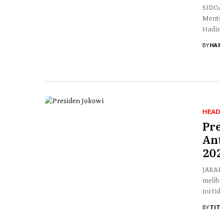
SIDOA
Mente
Hadim
BY
HA
HEAD
Pr
Ant
20
JAKAR
melib
ini t
BY
TI