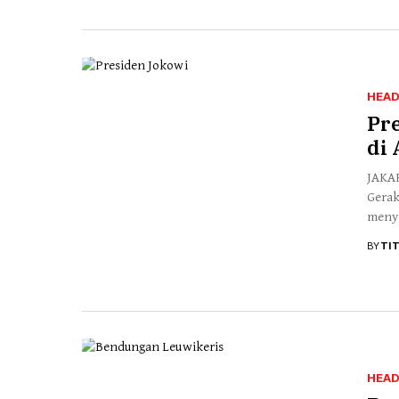
HEAD
Pr
di 
JAKAR
Gerak
menya
BY
TI
HEAD