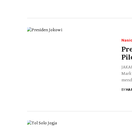
Nasi
Pre
Pil
JAKAR
Mark 
menda
BY
HA