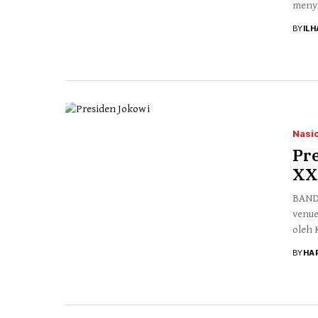
menya
BY
IL
Nasi
Pr
XX
BANDA
venue
oleh 
BY
HA