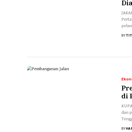
Di
Otomotif & Tekno
JAKAR
Perta
pelan
BY
TI
Ekon
Pr
di 
KUPAN
dan p
Tengg
BY
HA