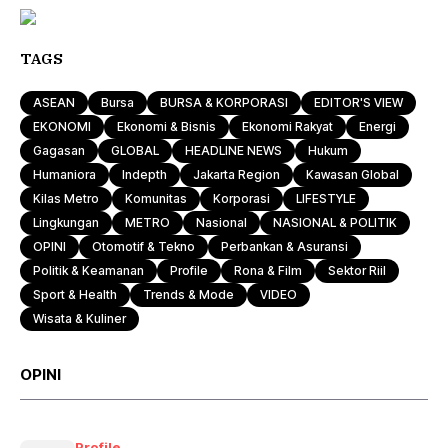
TAGS
ASEAN
Bursa
BURSA & KORPORASI
EDITOR'S VIEW
EKONOMI
Ekonomi & Bisnis
Ekonomi Rakyat
Energi
Gagasan
GLOBAL
HEADLINE NEWS
Hukum
Humaniora
Indepth
Jakarta Region
Kawasan Global
Kilas Metro
Komunitas
Korporasi
LIFESTYLE
Lingkungan
METRO
Nasional
NASIONAL & POLITIK
OPINI
Otomotif & Tekno
Perbankan & Asuransi
Politik & Keamanan
Profile
Rona & Film
Sektor Riil
Sport & Health
Trends & Mode
VIDEO
Wisata & Kuliner
OPINI
Profile