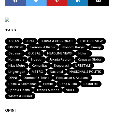
TAGS
ASEAN
Bursa
BURSA & KORPORASI
EDITOR'S VIEW
EKONOMI
Ekonomi & Bisnis
Ekonomi Rakyat
Energi
Gagasan
GLOBAL
HEADLINE NEWS
Hukum
Humaniora
Indepth
Jakarta Region
Kawasan Global
Kilas Metro
Komunitas
Korporasi
LIFESTYLE
Lingkungan
METRO
Nasional
NASIONAL & POLITIK
OPINI
Otomotif & Tekno
Perbankan & Asuransi
Politik & Keamanan
Profile
Rona & Film
Sektor Riil
Sport & Health
Trends & Mode
VIDEO
Wisata & Kuliner
OPINI