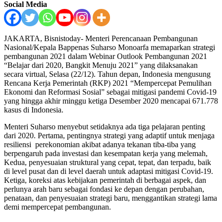
Social Media
JAKARTA, Bisnistoday- Menteri Perencanaan Pembangunan
Nasional/Kepala Bappenas Suharso Monoarfa memaparkan strategi
pembangunan 2021 dalam Webinar Outlook Pembangunan 2021
“Belajar dari 2020, Bangkit Menuju 2021” yang dilaksanakan
secara virtual, Selasa (22/12). Tahun depan, Indonesia mengusung
Rencana Kerja Pemerintah (RKP) 2021 “Mempercepat Pemulihan
Ekonomi dan Reformasi Sosial” sebagai mitigasi pandemi Covid-19
yang hingga akhir minggu ketiga Desember 2020 mencapai 671.778
kasus di Indonesia.
Menteri Suharso menyebut setidaknya ada tiga pelajaran penting
dari 2020. Pertama, pentingnya strategi yang adaptif untuk menjaga
resiliensi perekonomian akibat adanya tekanan tiba-tiba yang
berpengaruh pada investasi dan kesempatan kerja yang melemah,
Kedua, penyesuaian struktural yang cepat, tepat, dan terpadu, baik
di level pusat dan di level daerah untuk adaptasi mitigasi Covid-19.
Ketiga, koreksi atas kebijakan pemerintah di berbagai aspek, dan
perlunya arah baru sebagai fondasi ke depan dengan perubahan,
penataan, dan penyesuaian strategi baru, menggantikan strategi lama
demi mempercepat pembangunan.