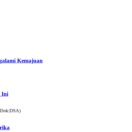
galami Kemajuan
 Ini
rika