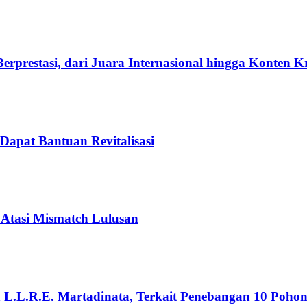
rprestasi, dari Juara Internasional hingga Konten K
Dapat Bantuan Revitalisasi
 Atasi Mismatch Lulusan
n L.L.R.E. Martadinata, Terkait Penebangan 10 Poho