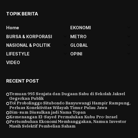
TOPIK BERITA
Home
EKONOMI
BURSA & KORPORASI
METRO
NASIONAL & POLITIK
GLOBAL
LIFESTYLE
OPINI
VIDEO
RECENT POST
Temuan 995 Senjata dan Dugaan Sabu di Sekolah Jaksel
Gegerkan Publik
Tol Probolinggo Situbondo Banyuwangi Hampir Rampung,
Perluas Konektivitas Wilayah Timur Pulau Jawa
Dim-sum Diusulkan jadi Nama Topan
Kemenangan El-Sayed Permalukan Kubu Pro-Israel
Pertumbuhan Ekonomi Membanggakan, Namun Investor
Masih Selektif Pembelian Saham