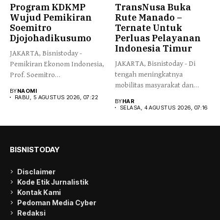
Program KDKMP
TransNusa Buka
Wujud Pemikiran
Rute Manado –
Soemitro
Ternate Untuk
Djojohadikusumo
Perluas Pelayanan
Indonesia Timur
JAKARTA, Bisnistoday -
JAKARTA, Bisnistoday - Di
Pemikiran Ekonom Indonesia,
tengah meningkatnya
Prof. Soemitro
mobilitas masyarakat dan
Djojohadikusumo yang
BY
NAOMI
pertumbuhan aktivitas
menegaskan kemerdekaan...
RABU, 5 AGUSTUS 2026, 07:22
BY
HAR
ekonomi...
SELASA, 4 AGUSTUS 2026, 07:16
BISNISTODAY
Disclaimer
Kode Etik Jurnalistik
Kontak Kami
Pedoman Media Cyber
Redaksi