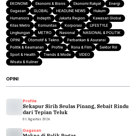
EKONOMI
Ekonomi & Bisnis
Ekonomi Rakyat
Energi
Gagasan
GLOBAL
HEADLINE NEWS
Hukum
Humaniora
Indepth
Jakarta Region
Kawasan Global
Kilas Metro
Komunitas
Korporasi
LIFESTYLE
Lingkungan
METRO
Nasional
NASIONAL & POLITIK
OPINI
Otomotif & Tekno
Perbankan & Asuransi
Politik & Keamanan
Profile
Rona & Film
Sektor Riil
Sport & Health
Trends & Mode
VIDEO
Wisata & Kuliner
OPINI
Profile
Sekapur Sirih Seulas Pinang, Sebait Rindu
dari Tepian Teluk
01 Agustus 2026
Gagasan
Makna di Balik Pagar