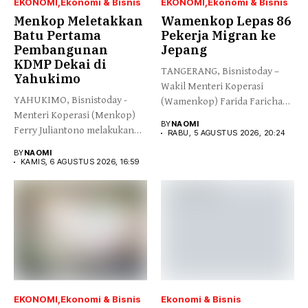
EKONOMI
Ekonomi & Bisnis
EKONOMI
Ekonomi & Bisnis
Menkop Meletakkan
Wamenkop Lepas 86
Batu Pertama
Pekerja Migran ke
Pembangunan
Jepang
KDMP Dekai di
TANGERANG, Bisnistoday –
Yahukimo
Wakil Menteri Koperasi
YAHUKIMO, Bisnistoday -
(Wamenkop) Farida Farichah
Menteri Koperasi (Menkop)
melepas secara simbolis...
BY
NAOMI
Ferry Juliantono melakukan
RABU, 5 AGUSTUS 2026, 20:24
peletakan batu pertama...
BY
NAOMI
KAMIS, 6 AGUSTUS 2026, 16:59
EKONOMI
Ekonomi & Bisnis
Ekonomi & Bisnis